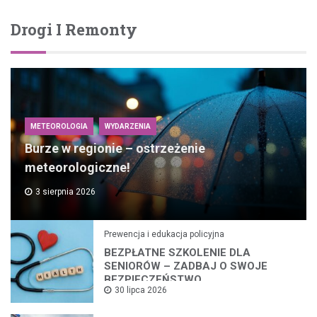
Drogi I Remonty
METEOROLOGIA
WYDARZENIA
Burze w regionie – ostrzeżenie
meteorologiczne!
3 sierpnia 2026
Prewencja i edukacja policyjna
BEZPŁATNE SZKOLENIE DLA
SENIORÓW – ZADBAJ O SWOJE
BEZPIECZEŃSTWO
30 lipca 2026