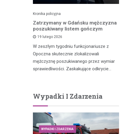
Kronika policyjna
Kro
dek i
Zatrzymany w Gdańsku mężczyzna
Po
zenia w
poszukiwany listem gończym
p
ny przez
19 lutego 2026
W zeszłym tygodniu funkcjonariusze z
W 
Opoczna skutecznie zlokalizowali
fu
m, który
mężczyznę poszukiwanego przez wymiar
po
y potrącił
sprawiedliwości. Zaskakujące odkrycie…
…
Wypadki I Zdarzenia
WYPADKI I ZDARZENIA