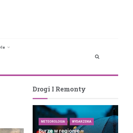
yle
Drogi I Remonty
METEOROLOGIA
WYDARZENIA
Burze w regionie –