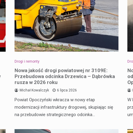
Drogi i remonty
Dro
Nowa jakość drogi powiatowej nr 3109E:
No
w
Przebudowa odcinka Drzewica – Dąbrówka
od
rusza w 2026 roku
O
Michał Kowalczyk
6 lipca 2026
Powiat Opoczyński wkracza w nowy etap
W 
modernizacji infrastruktury drogowej, skupiając się
pr
na przebudowie strategicznego odcinka…
um