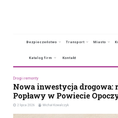
Skip
to
content
Bezpieczeństwo
Transport
Miasto
K
Katalog firm
Kontakt
Drogi i remonty
Nowa inwestycja drogowa: 
Popławy w Powiecie Opocz
2 lipca 2026
Michał Kowalczyk