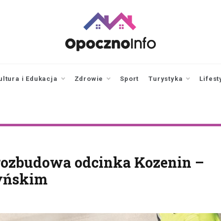
opocznoinfo.pl
informacje z Opoczna i
okolic, Opoczno Online
ultura i Edukacja
Zdrowie
Sport
Turystyka
Lifest
rozbudowa odcinka Kozenin –
yńskim