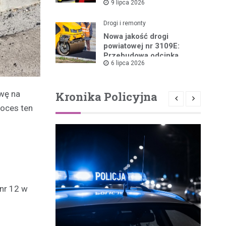
9 lipca 2026
Pożarów
Drogi i remonty
Nowa jakość drogi
powiatowej nr 3109E:
Przebudowa odcinka
6 lipca 2026
Drzewica – Dąbrówka
rusza w 2026 roku
wę na
Kronika Policyjna
roces ten
nr 12 w