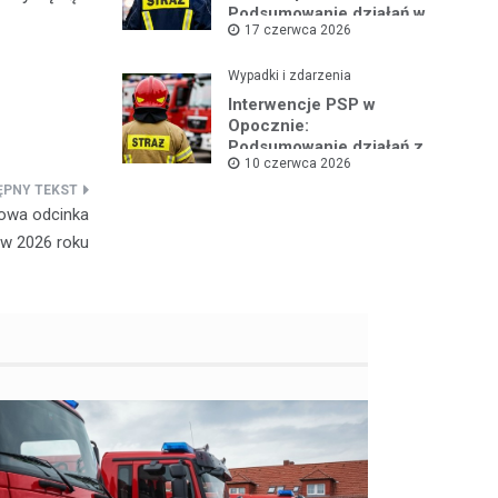
Podsumowanie działań w
17 czerwca 2026
czerwcu 2026
Wypadki i zdarzenia
Interwencje PSP w
Opocznie:
Podsumowanie działań z
10 czerwca 2026
pierwszej połowy
czerwca
dowa odcinka
 w 2026 roku