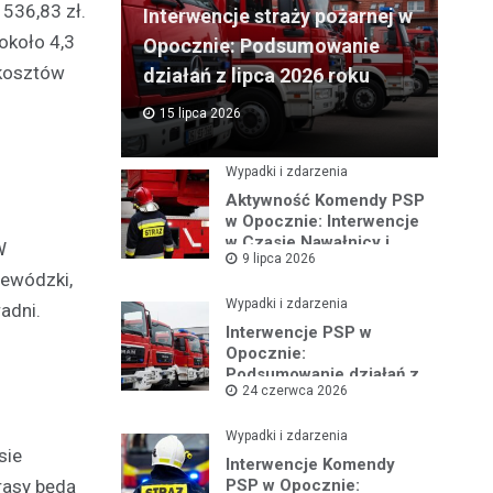
536,83 zł.
Interwencje straży pożarnej w
około 4,3
Opocznie: Podsumowanie
 kosztów
działań z lipca 2026 roku
15 lipca 2026
Wypadki i zdarzenia
Aktywność Komendy PSP
w Opocznie: Interwencje
w Czasie Nawałnicy i
W
9 lipca 2026
Pożarów
jewódzki,
Wypadki i zdarzenia
adni.
Interwencje PSP w
Opocznie:
Podsumowanie działań z
24 czerwca 2026
czerwca 2026 roku
Wypadki i zdarzenia
sie
Interwencje Komendy
PSP w Opocznie:
rasy będą