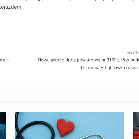
rzejazdem.
órę –
Nowa jakość drogi powiatowej nr 3109E: Przebu
Drzewica – Dąbrówka rusza