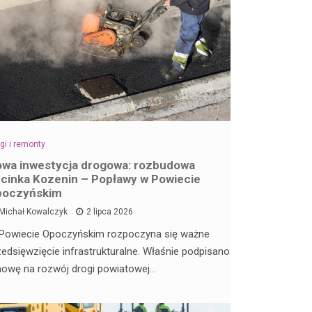
gi i remonty
wa inwestycja drogowa: rozbudowa
cinka Kozenin – Popławy w Powiecie
poczyńskim
Michał Kowalczyk
2 lipca 2026
Powiecie Opoczyńskim rozpoczyna się ważne
zedsięwzięcie infrastrukturalne. Właśnie podpisano
owę na rozwój drogi powiatowej…