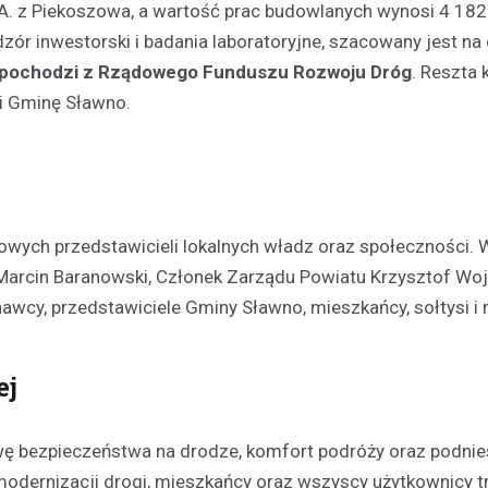
. z Piekoszowa, a wartość prac budowlanych wynosi 4 182 
zór inwestorski i badania laboratoryjne, szacowany jest na 
ł pochodzi z Rządowego Funduszu Rozwoju Dróg
. Reszta
 i Gminę Sławno.
wych przedstawicieli lokalnych władz oraz społeczności. 
 Marcin Baranowski, Członek Zarządu Powiatu Krzysztof Wo
awcy, przedstawiciele Gminy Sławno, mieszkańcy, sołtysi i r
ej
wę bezpieczeństwa na drodze, komfort podróży oraz podnie
 modernizacji drogi, mieszkańcy oraz wszyscy użytkownicy t