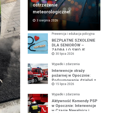
ostrzeżenie
meteorologiczne!
3 sierpnia 2026
Prewencja i edukacja policyjna
BEZPŁATNE SZKOLENIE
DLA SENIORÓW –
ZADBAJ O SWOJE
30 lipca 2026
BEZPIECZEŃSTWO
Wypadki i zdarzenia
Interwencje straży
pożarnej w Opocznie:
Podsumowanie działań z
15 lipca 2026
lipca 2026 roku
Wypadki i zdarzenia
Aktywność Komendy PSP
w Opocznie: Interwencje
w Czasie Nawałnicy i