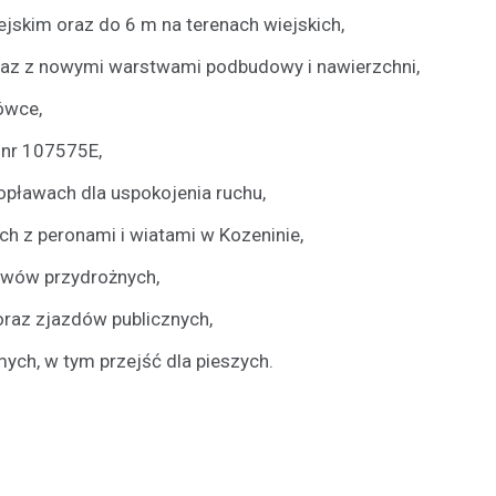
jskim oraz do 6 m na terenach wiejskich,
Kronika policyjna
raz z nowymi warstwami podbudowy i nawierzchni,
Kierowca powodujący wypa
uciekający z miejsca zdar
ówce,
Ujeździe został aresztowa
policję
 nr 107575E,
16 września 2023
opławach dla uspokojenia ruchu,
W niedawnym wypadku drogowy
h z peronami i wiatami w Kozeninie,
miał miejsce w Ujeździe, kierując
79-letnią rowerzystkę w pobliżu
owów przydrożnych,
raz zjazdów publicznych,
ch, w tym przejść dla pieszych.