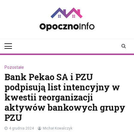
Skip
to
content
opocznoinfo.pl
informacje z Opoczna i
okolic, Opoczno Online
Pozostałe
Bank Pekao SA i PZU
podpisują list intencyjny w
kwestii reorganizacji
aktywów bankowych grupy
PZU
4 grudnia 2024
Michał Kowalczyk