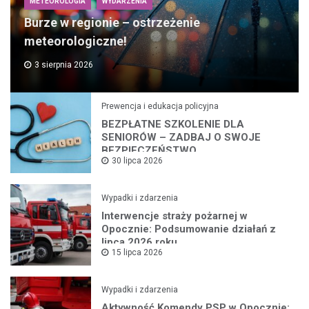
METEOROLOGIA
WYDARZENIA
Burze w regionie – ostrzeżenie
meteorologiczne!
3 sierpnia 2026
Prewencja i edukacja policyjna
BEZPŁATNE SZKOLENIE DLA
SENIORÓW – ZADBAJ O SWOJE
BEZPIECZEŃSTWO
30 lipca 2026
Wypadki i zdarzenia
Interwencje straży pożarnej w
Opocznie: Podsumowanie działań z
lipca 2026 roku
15 lipca 2026
Wypadki i zdarzenia
Aktywność Komendy PSP w Opocznie: