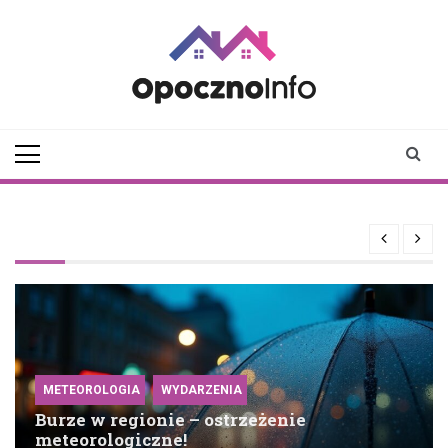
Skip
to
content
opocznoinfo.pl
informacje z Opoczna i
okolic, Opoczno Online
METEOROLOGIA
WYDARZENIA
Burze w regionie – ostrzeżenie
meteorologiczne!