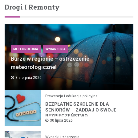
Drogi I Remonty
METEOROLOGIA
WYDARZENIA
Burze w regionie – ostrzeżenie
meteorologiczne!
3 sierpnia 2026
Prewencja i edukacja policyjna
BEZPŁATNE SZKOLENIE DLA
SENIORÓW – ZADBAJ O SWOJE
BEZPIECZEŃSTWO
30 lipca 2026
Wypadki i zdarzenia