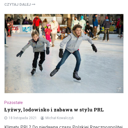
CZYTAJ DALEJ
Pozostałe
Łyżwy, lodowisko i zabawa w stylu PRL
18 listopada 2021
Michał Kowalczyk
Klimaty PRL? Do niedawna czasy Polskiej Rzeczpospolitej