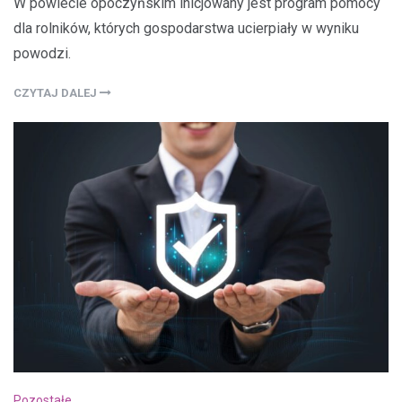
W powiecie opoczyńskim inicjowany jest program pomocy
dla rolników, których gospodarstwa ucierpiały w wyniku
powodzi.
CZYTAJ DALEJ
Pozostałe