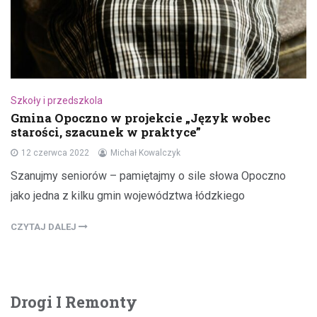
Szkoły i przedszkola
Gmina Opoczno w projekcie „Język wobec
starości, szacunek w praktyce”
12 czerwca 2022
Michał Kowalczyk
Szanujmy seniorów – pamiętajmy o sile słowa Opoczno
jako jedna z kilku gmin województwa łódzkiego
CZYTAJ DALEJ
Drogi I Remonty