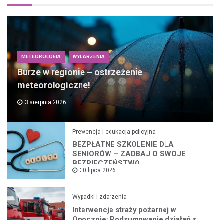
METEOROLOGIA
WYDARZENIA
Burze w regionie – ostrzeżenie
meteorologiczne!
3 sierpnia 2026
Prewencja i edukacja policyjna
BEZPŁATNE SZKOLENIE DLA
SENIORÓW – ZADBAJ O SWOJE
BEZPIECZEŃSTWO
30 lipca 2026
Wypadki i zdarzenia
Interwencje straży pożarnej w
Opocznie: Podsumowanie działań z