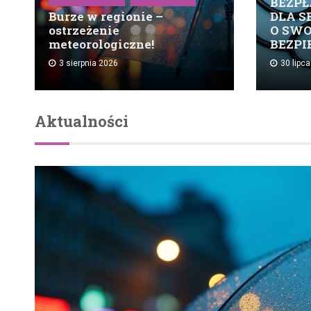
BEZPŁ
Burze w regionie –
DLA S
ostrzeżenie
O SW
meteorologiczne!
BEZP
3 sierpnia 2026
30 lipc
Aktualności