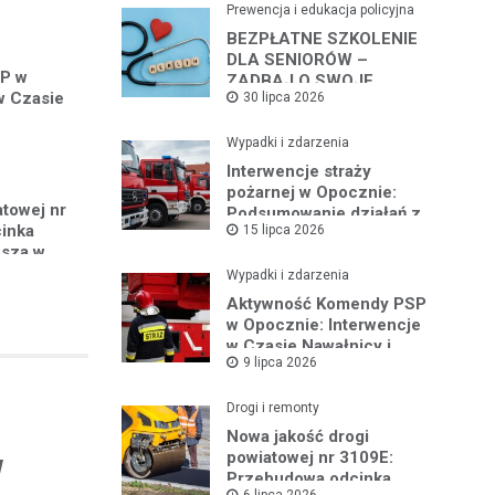
Prewencja i edukacja policyjna
BEZPŁATNE SZKOLENIE
DLA SENIORÓW –
P w
ZADBAJ O SWOJE
w Czasie
30 lipca 2026
BEZPIECZEŃSTWO
Wypadki i zdarzenia
Interwencje straży
pożarnej w Opocznie:
atowej nr
Podsumowanie działań z
inka
15 lipca 2026
lipca 2026 roku
usza w
Wypadki i zdarzenia
Aktywność Komendy PSP
w Opocznie: Interwencje
w Czasie Nawałnicy i
9 lipca 2026
Pożarów
Drogi i remonty
Nowa jakość drogi
powiatowej nr 3109E:
w
Przebudowa odcinka
6 lipca 2026