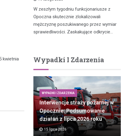
W zeszłym tygodniu funkcjonariusze z
W 
Opoczna skutecznie zlokalizowali
fu
m, który
mężczyznę poszukiwanego przez wymiar
po
y potrącił
sprawiedliwości. Zaskakujące odkrycie…
…
Wypadki I Zdarzenia
5 kwietnia
WYPADKI I ZDARZENIA
Interwencje straży pożarnej w
Opocznie: Podsumowanie
działań z lipca 2026 roku
15 lipca 2026