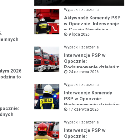
Wypadki i zdarzenia
Aktywność Komendy PSP
w Opocznie: Interwencje
w Czasie Nawałnicy i
.
9 lipca 2026
Pożarów
ciemnych
Wypadki i zdarzenia
Interwencje PSP w
Opocznie:
Podsumowanie działań z
lutym 2026
24 czerwca 2026
czerwca 2026 roku
Rodzina to
Wypadki i zdarzenia
Interwencje Komendy
PSP w Opocznie:
Podsumowanie działań w
pocznie:
17 czerwca 2026
czerwcu 2026
udnych
Wypadki i zdarzenia
Interwencje PSP w
Opocznie: