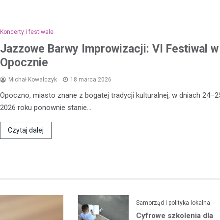
policję
16 września 2023
Koncerty i festiwale
W niedawnym wypadku drogowy
Jazzowe Barwy Improwizacji: VI Festiwal w
miał miejsce w Ujeździe, kierując
79-letnią rowerzystkę w pobliżu
Opocznie
Michał Kowalczyk
18 marca 2026
Opoczno, miasto znane z bogatej tradycji kulturalnej, w dniach 24–2
2026 roku ponownie stanie…
Czytaj dalej
Samorząd i polityka lokalna
Cyfrowe szkolenia dla