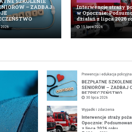
ATNE SZKOLENIE
ENIORÓW – ZADBAJ
Interwencje straży p
OJE
w Opocznie: Podsum
IECZEŃSTWO
działań z lipca 2026 
a 2026
15 lipca 2026
Prewencja i edukacja policyjna
BEZPŁATNE SZKOLENI
SENIORÓW – ZADBAJ 
BEZPIECZEŃSTWO
30 lipca 2026
Wypadki i zdarzenia
Interwencje straży poża
Opocznie: Podsumowani
z lipca 2026 roku