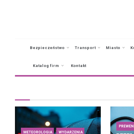
Skip
to
content
Bezpieczeństwo
Transport
Miasto
K
Katalog firm
Kontakt
PREWEN
METEOROLOGIA
WYDARZENIA