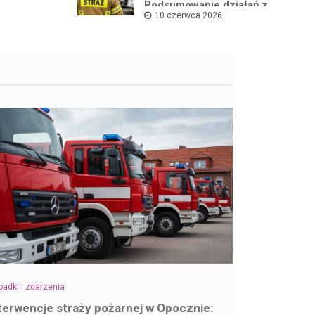
Podsumowanie działań z
10 czerwca 2026
pierwszej połowy
czerwca
adki i zdarzenia
terwencje straży pożarnej w Opocznie: