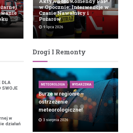
Aktywność Komendy PSP
ożarnej
w Opocznie: Interwencje w
owanie
Czasie Nawałnicy i
roku
Pożarów
9 lipca 2026
Drogi I Remonty
E DLA
METEOROLOGIA
WYDARZENIA
O SWOJE
Burze w regionie –
ostrzeżenie
meteorologiczne!
rnej w
3 sierpnia 2026
e działań