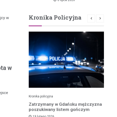
Drzewica – Dąbrówka
rusza w 2026 roku
Kronika Policyjna
jcy w
ota w
ejsce
Kronika policyjna
Kro
dek i
Zatrzymany w Gdańsku mężczyzna
Po
zenia w
poszukiwany listem gończym
p
ny przez
19 lutego 2026