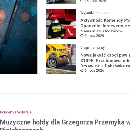
15 lipca 2026
Wypadki i zdarzenia
Aktywność Komendy PS
Opocznie: Interwencje 
Nawałnicy i Pożarów
9 lipca 2026
Drogi i remonty
Nowa jakość drogi powi
3109E: Przebudowa odc
Drzewica – Dąbrówka r
6 lipca 2026
2026 roku
Koncerty i festiwale
Muzyczne hołdy dla Grzegorza Przemyka 