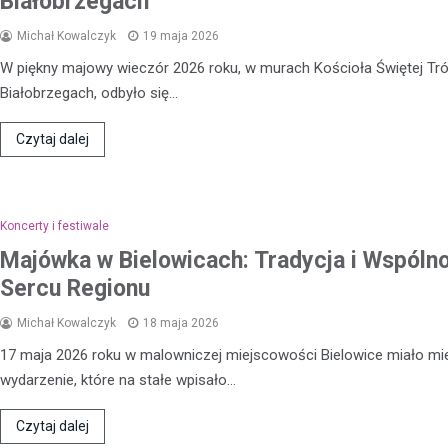
Białobrzegach
Michał Kowalczyk
19 maja 2026
W piękny majowy wieczór 2026 roku, w murach Kościoła Świętej Tró
Białobrzegach, odbyło się…
Czytaj dalej
Koncerty i festiwale
Majówka w Bielowicach: Tradycja i Wspóln
Sercu Regionu
Michał Kowalczyk
18 maja 2026
17 maja 2026 roku w malowniczej miejscowości Bielowice miało mi
Kronika policyjna
wydarzenie, które na stałe wpisało…
Kierowca powodujący wypa
uciekający z miejsca zdar
Czytaj dalej
Ujeździe został aresztowa