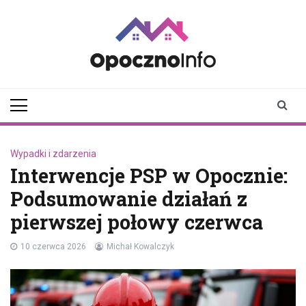
Skip
to
content
opocznoinfo.pl
informacje z Opoczna i
okolic, Opoczno Online
Wypadki i zdarzenia
Interwencje PSP w Opocznie:
Podsumowanie działań z
pierwszej połowy czerwca
10 czerwca 2026
Michał Kowalczyk