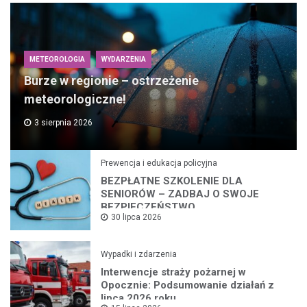
METEOROLOGIA
WYDARZENIA
Burze w regionie – ostrzeżenie
meteorologiczne!
3 sierpnia 2026
Prewencja i edukacja policyjna
BEZPŁATNE SZKOLENIE DLA
SENIORÓW – ZADBAJ O SWOJE
BEZPIECZEŃSTWO
30 lipca 2026
Wypadki i zdarzenia
Interwencje straży pożarnej w
Opocznie: Podsumowanie działań z
lipca 2026 roku