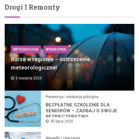
Drogi I Remonty
METEOROLOGIA
WYDARZENIA
Burze w regionie – ostrzeżenie
meteorologiczne!
3 sierpnia 2026
Prewencja i edukacja policyjna
BEZPŁATNE SZKOLENIE DLA
SENIORÓW – ZADBAJ O SWOJE
BEZPIECZEŃSTWO
30 lipca 2026
Wypadki i zdarzenia