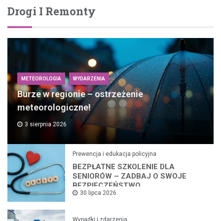
Drogi I Remonty
METEOROLOGIA
WYDARZENIA
Burze w regionie – ostrzeżenie
meteorologiczne!
3 sierpnia 2026
Prewencja i edukacja policyjna
BEZPŁATNE SZKOLENIE DLA
SENIORÓW – ZADBAJ O SWOJE
BEZPIECZEŃSTWO
30 lipca 2026
Wypadki i zdarzenia