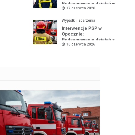
Podsumowanie działań w
17 czerwca 2026
czerwcu 2026
Wypadki i zdarzenia
Interwencje PSP w
Opocznie:
Podsumowanie działań z
10 czerwca 2026
pierwszej połowy
czerwca