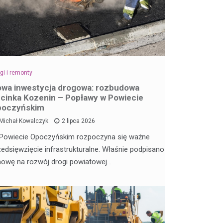
gi i remonty
wa inwestycja drogowa: rozbudowa
cinka Kozenin – Popławy w Powiecie
poczyńskim
Michał Kowalczyk
2 lipca 2026
Powiecie Opoczyńskim rozpoczyna się ważne
zedsięwzięcie infrastrukturalne. Właśnie podpisano
owę na rozwój drogi powiatowej…