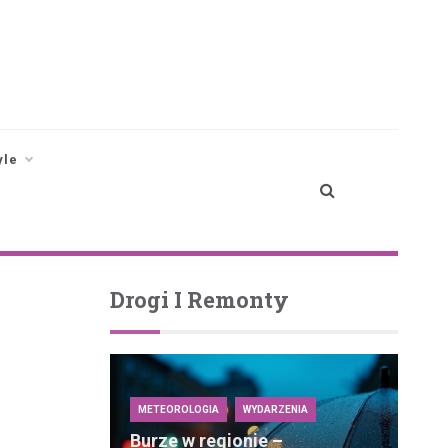
yle
Drogi I Remonty
METEOROLOGIA
WYDARZENIA
Burze w regionie –