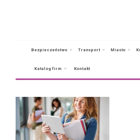
Skip
to
content
Bezpieczeństwo
Transport
Miasto
K
Katalog firm
Kontakt