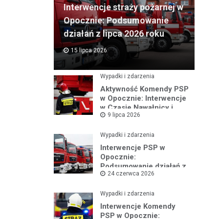
Interwencje straży pożarnej w
Opocznie: Podsumowanie
działań z lipca 2026 roku
15 lipca 2026
Wypadki i zdarzenia
Aktywność Komendy PSP
w Opocznie: Interwencje
w Czasie Nawałnicy i
9 lipca 2026
Pożarów
Wypadki i zdarzenia
Interwencje PSP w
Opocznie:
Podsumowanie działań z
24 czerwca 2026
czerwca 2026 roku
Wypadki i zdarzenia
Interwencje Komendy
PSP w Opocznie: