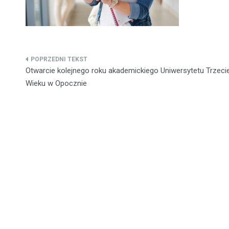
Nawigacja
Otwarcie kolejnego roku akademickiego Uniwersytetu Trzeci
wpisu
Wieku w Opocznie