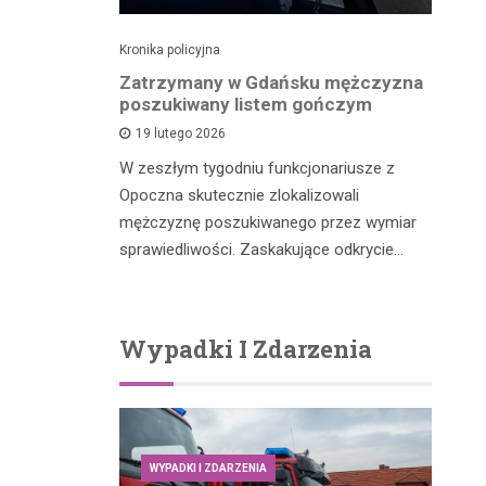
Kronika policyjna
Kro
dek i
Zatrzymany w Gdańsku mężczyzna
Po
zenia w
poszukiwany listem gończym
p
ny przez
19 lutego 2026
W zeszłym tygodniu funkcjonariusze z
W 
Opoczna skutecznie zlokalizowali
fu
m, który
mężczyznę poszukiwanego przez wymiar
po
y potrącił
sprawiedliwości. Zaskakujące odkrycie…
…
Wypadki I Zdarzenia
WYPADKI I ZDARZENIA