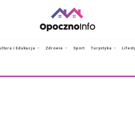
opocznoinfo.pl
informacje z Opoczna i
okolic, Opoczno Online
ultura i Edukacja
Zdrowie
Sport
Turystyka
Lifest