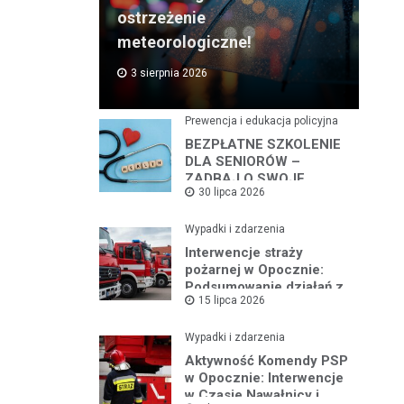
ostrzeżenie
meteorologiczne!
3 sierpnia 2026
Prewencja i edukacja policyjna
BEZPŁATNE SZKOLENIE
DLA SENIORÓW –
ZADBAJ O SWOJE
30 lipca 2026
BEZPIECZEŃSTWO
Wypadki i zdarzenia
Interwencje straży
pożarnej w Opocznie:
Podsumowanie działań z
15 lipca 2026
lipca 2026 roku
Wypadki i zdarzenia
Aktywność Komendy PSP
w Opocznie: Interwencje
w Czasie Nawałnicy i