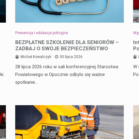
Prewencja i edukacja policyjna
Wyp
BEZPŁATNE SZKOLENIE DLA SENIORÓW –
In
ZADBAJ O SWOJE BEZPIECZEŃSTWO
Po
Michał Kowalczyk
30 lipca 2026
28 lipca 2026 roku w sali konferencyjnej Starostwa
W 
ki
Powiatowego w Opocznie odbyło się ważne
Po
spotkanie…