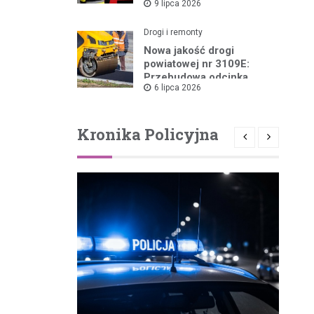
9 lipca 2026
Pożarów
Drogi i remonty
Nowa jakość drogi
powiatowej nr 3109E:
Przebudowa odcinka
6 lipca 2026
Drzewica – Dąbrówka
rusza w 2026 roku
Kronika Policyjna