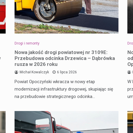
Drogi i remonty
Dro
Nowa jakość drogi powiatowej nr 3109E:
No
w
Przebudowa odcinka Drzewica – Dąbrówka
od
rusza w 2026 roku
O
Michał Kowalczyk
6 lipca 2026
Powiat Opoczyński wkracza w nowy etap
W 
modernizacji infrastruktury drogowej, skupiając się
pr
na przebudowie strategicznego odcinka…
um