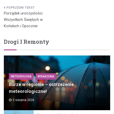
Nawigacja
Porządek uroczystości
wpisu
Wszystkich Świętych w
Końskich i Opocznie
Drogi I Remonty
METEOROLOGIA
WYDARZENIA
Burze w regionie – ostrzeżenie
meteorologiczne!
3 sierpnia 2026