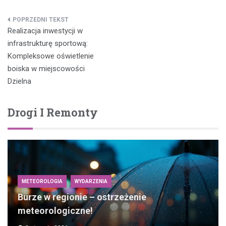
Nawigacja
Realizacja inwestycji w
wpisu
infrastrukturę sportową:
Kompleksowe oświetlenie
boiska w miejscowości
Dzielna
Drogi I Remonty
METEOROLOGIA
WYDARZENIA
Burze w regionie – ostrzeżenie
meteorologiczne!