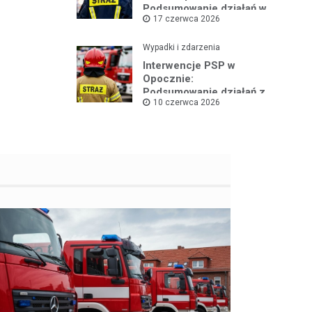
Podsumowanie działań w
17 czerwca 2026
czerwcu 2026
Wypadki i zdarzenia
Interwencje PSP w
Opocznie:
Podsumowanie działań z
10 czerwca 2026
pierwszej połowy
czerwca