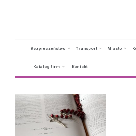
Skip
to
content
Bezpieczeństwo
Transport
Miasto
K
Katalog firm
Kontakt