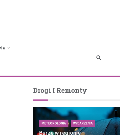
yle
Drogi I Remonty
METEOROLOGIA
WYDARZENIA
Burze w regionie –