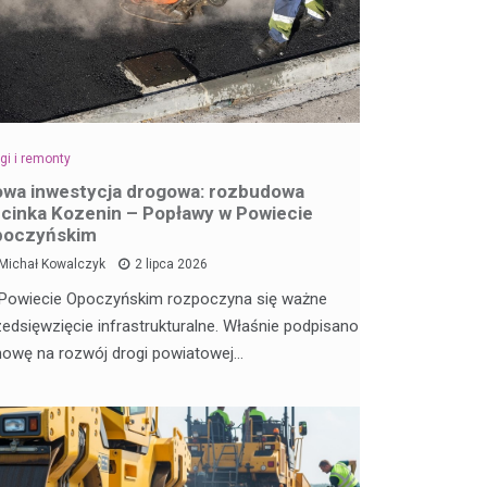
gi i remonty
wa inwestycja drogowa: rozbudowa
cinka Kozenin – Popławy w Powiecie
poczyńskim
Michał Kowalczyk
2 lipca 2026
Powiecie Opoczyńskim rozpoczyna się ważne
zedsięwzięcie infrastrukturalne. Właśnie podpisano
owę na rozwój drogi powiatowej…