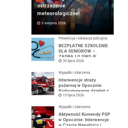
ostrzeżenie
meteorologiczne!
3 sierpnia 2026
Prewencja i edukacja policyjna
BEZPŁATNE SZKOLENIE
DLA SENIORÓW –
ZADBAJ O SWOJE
30 lipca 2026
BEZPIECZEŃSTWO
Wypadki i zdarzenia
Interwencje straży
pożarnej w Opocznie:
Podsumowanie działań z
15 lipca 2026
lipca 2026 roku
Wypadki i zdarzenia
Aktywność Komendy PSP
w Opocznie: Interwencje
w Czasie Nawałnicy i