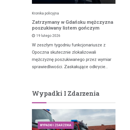
Kronika policyjna
Kro
dek i
Zatrzymany w Gdańsku mężczyzna
Po
zenia w
poszukiwany listem gończym
p
ny przez
19 lutego 2026
W zeszłym tygodniu funkcjonariusze z
W 
Opoczna skutecznie zlokalizowali
fu
m, który
mężczyznę poszukiwanego przez wymiar
po
y potrącił
sprawiedliwości. Zaskakujące odkrycie…
…
Wypadki I Zdarzenia
WYPADKI I ZDARZENIA