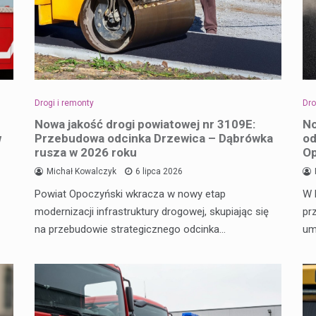
Drogi i remonty
Dro
Nowa jakość drogi powiatowej nr 3109E:
No
w
Przebudowa odcinka Drzewica – Dąbrówka
od
rusza w 2026 roku
O
Michał Kowalczyk
6 lipca 2026
Powiat Opoczyński wkracza w nowy etap
W 
modernizacji infrastruktury drogowej, skupiając się
pr
na przebudowie strategicznego odcinka…
um