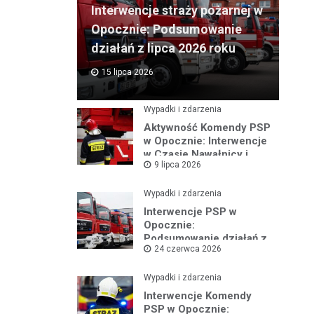
Interwencje straży pożarnej w
Opocznie: Podsumowanie
działań z lipca 2026 roku
15 lipca 2026
Wypadki i zdarzenia
Aktywność Komendy PSP
w Opocznie: Interwencje
w Czasie Nawałnicy i
9 lipca 2026
Pożarów
Wypadki i zdarzenia
Interwencje PSP w
Opocznie:
Podsumowanie działań z
24 czerwca 2026
czerwca 2026 roku
Wypadki i zdarzenia
Interwencje Komendy
PSP w Opocznie: