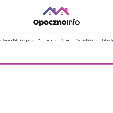
opocznoinfo.pl
informacje z Opoczna i
okolic, Opoczno Online
ultura i Edukacja
Zdrowie
Sport
Turystyka
Lifest