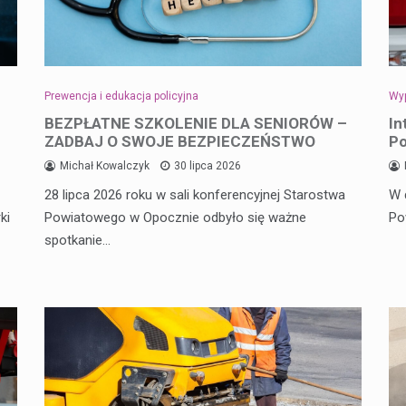
Prewencja i edukacja policyjna
Wyp
BEZPŁATNE SZKOLENIE DLA SENIORÓW –
In
ZADBAJ O SWOJE BEZPIECZEŃSTWO
Po
Michał Kowalczyk
30 lipca 2026
28 lipca 2026 roku w sali konferencyjnej Starostwa
W 
ki
Powiatowego w Opocznie odbyło się ważne
Po
spotkanie…