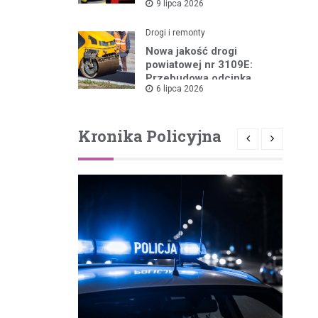
9 lipca 2026
Pożarów
Drogi i remonty
Nowa jakość drogi
powiatowej nr 3109E:
Przebudowa odcinka
6 lipca 2026
Drzewica – Dąbrówka
rusza w 2026 roku
Kronika Policyjna