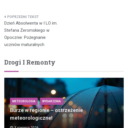
Nawigacja
Dzień Absolwenta w I LO im.
wpisu
Stefana Żeromskiego w
Opocznie: Pożegnanie
uczniów maturalnych
Drogi I Remonty
METEOROLOGIA
WYDARZENIA
Burze w regionie – ostrzeżenie
meteorologiczne!
3 sierpnia 2026