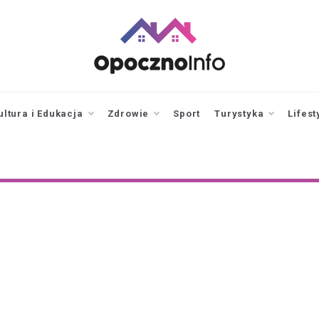
opocznoinfo.pl
informacje z Opoczna i
okolic, Opoczno Online
ultura i Edukacja
Zdrowie
Sport
Turystyka
Lifest