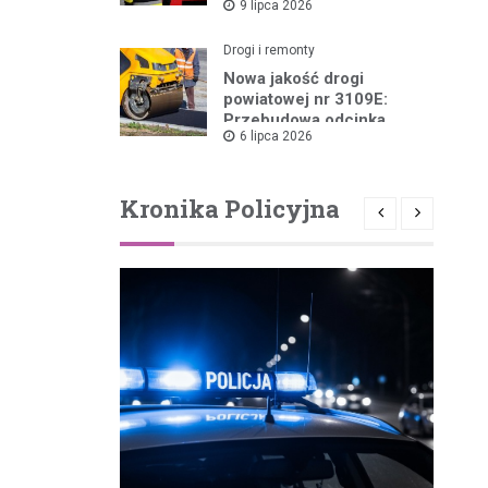
9 lipca 2026
Pożarów
Drogi i remonty
Nowa jakość drogi
powiatowej nr 3109E:
Przebudowa odcinka
6 lipca 2026
Drzewica – Dąbrówka
rusza w 2026 roku
Kronika Policyjna