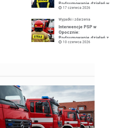
Podsumowanie działań w
17 czerwca 2026
czerwcu 2026
Wypadki i zdarzenia
Interwencje PSP w
Opocznie:
Podsumowanie działań z
10 czerwca 2026
pierwszej połowy
czerwca