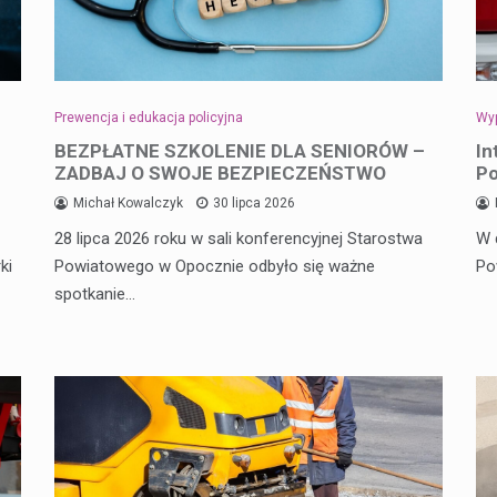
Prewencja i edukacja policyjna
Wyp
BEZPŁATNE SZKOLENIE DLA SENIORÓW –
In
ZADBAJ O SWOJE BEZPIECZEŃSTWO
Po
Michał Kowalczyk
30 lipca 2026
28 lipca 2026 roku w sali konferencyjnej Starostwa
W 
ki
Powiatowego w Opocznie odbyło się ważne
Po
spotkanie…