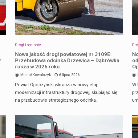
Drogi i remonty
Dro
Nowa jakość drogi powiatowej nr 3109E:
No
w
Przebudowa odcinka Drzewica – Dąbrówka
od
rusza w 2026 roku
O
Michał Kowalczyk
6 lipca 2026
Powiat Opoczyński wkracza w nowy etap
W 
modernizacji infrastruktury drogowej, skupiając się
pr
na przebudowie strategicznego odcinka…
um