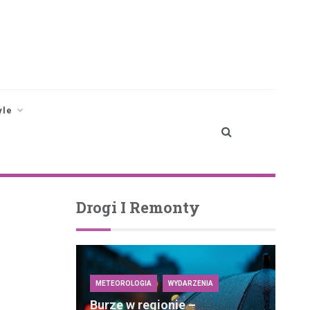
yle
Drogi I Remonty
METEOROLOGIA
WYDARZENIA
Burze w regionie –