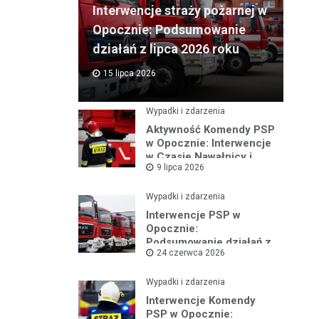
Interwencje straży pożarnej w
Opocznie: Podsumowanie
działań z lipca 2026 roku
15 lipca 2026
Wypadki i zdarzenia
Aktywność Komendy PSP
w Opocznie: Interwencje
w Czasie Nawałnicy i
9 lipca 2026
Pożarów
Wypadki i zdarzenia
Interwencje PSP w
Opocznie:
Podsumowanie działań z
24 czerwca 2026
czerwca 2026 roku
Wypadki i zdarzenia
Interwencje Komendy
PSP w Opocznie: