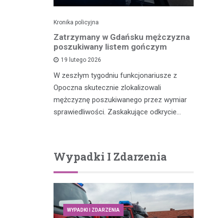
Kronika policyjna
Kro
dek i
Zatrzymany w Gdańsku mężczyzna
Po
zenia w
poszukiwany listem gończym
p
ny przez
19 lutego 2026
W zeszłym tygodniu funkcjonariusze z
W 
Opoczna skutecznie zlokalizowali
fu
m, który
mężczyznę poszukiwanego przez wymiar
po
y potrącił
sprawiedliwości. Zaskakujące odkrycie…
…
Wypadki I Zdarzenia
WYPADKI I ZDARZENIA