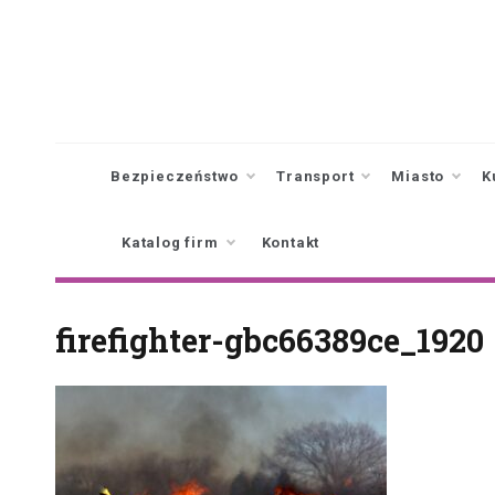
Skip
to
content
Bezpieczeństwo
Transport
Miasto
K
Katalog firm
Kontakt
firefighter-gbc66389ce_1920