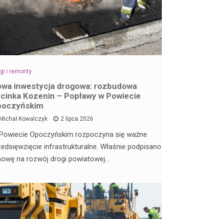
gi i remonty
wa inwestycja drogowa: rozbudowa
cinka Kozenin – Popławy w Powiecie
poczyńskim
Michał Kowalczyk
2 lipca 2026
Powiecie Opoczyńskim rozpoczyna się ważne
zedsięwzięcie infrastrukturalne. Właśnie podpisano
owę na rozwój drogi powiatowej…