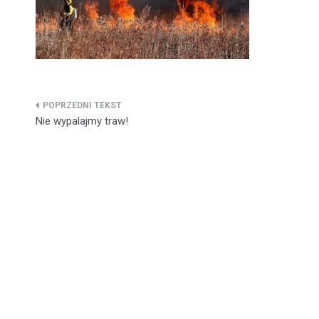
Nawigacja
Nie wypalajmy traw!
wpisu