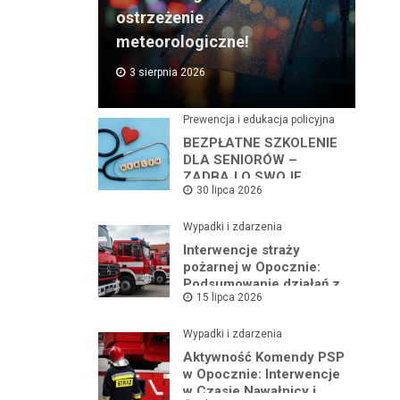
ostrzeżenie
meteorologiczne!
3 sierpnia 2026
Prewencja i edukacja policyjna
BEZPŁATNE SZKOLENIE
DLA SENIORÓW –
ZADBAJ O SWOJE
30 lipca 2026
BEZPIECZEŃSTWO
Wypadki i zdarzenia
Interwencje straży
pożarnej w Opocznie:
Podsumowanie działań z
15 lipca 2026
lipca 2026 roku
Wypadki i zdarzenia
Aktywność Komendy PSP
w Opocznie: Interwencje
w Czasie Nawałnicy i