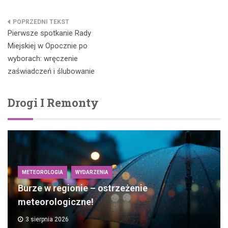
Nawigacja
Pierwsze spotkanie Rady
wpisu
Miejskiej w Opocznie po
wyborach: wręczenie
zaświadczeń i ślubowanie
Drogi I Remonty
METEOROLOGIA
WYDARZENIA
Burze w regionie – ostrzeżenie
meteorologiczne!
3 sierpnia 2026