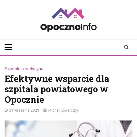
Skip
to
content
opocznoinfo.pl
informacje z Opoczna i
okolic, Opoczno Online
Szpitale i medycyna
Efektywne wsparcie dla
szpitala powiatowego w
Opocznie
21 września 2023
Michał Kowalczyk