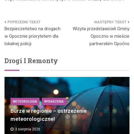
Nawigacja
Bezpieczeństwo na drogach
Wizyta przedstawicieli Gminy
wpisu
w Opocznie priorytetem dla
Opoczno w mieście
lokalnej policji
partnerskim Opočno
Drogi I Remonty
METEOROLOGIA
WYDARZENIA
Burze w regionie – ostrzeżenie
meteorologiczne!
3 sierpnia 2026