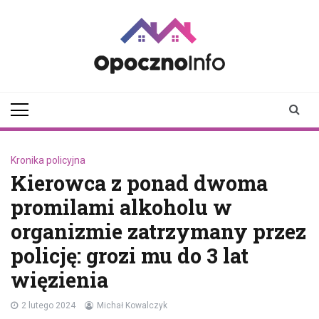
Skip
to
content
opocznoinfo.pl
informacje z Opoczna i
okolic, Opoczno Online
Kronika policyjna
Kierowca z ponad dwoma
promilami alkoholu w
organizmie zatrzymany przez
policję: grozi mu do 3 lat
więzienia
2 lutego 2024
Michał Kowalczyk