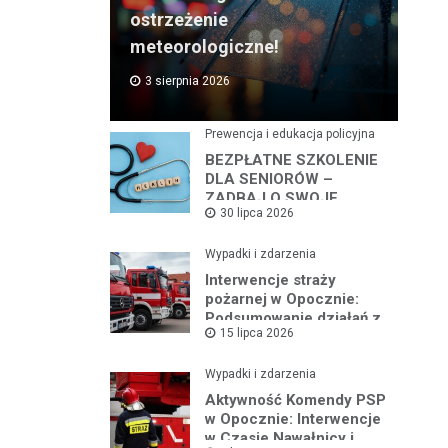
ostrzeżenie
meteorologiczne!
3 sierpnia 2026
Prewencja i edukacja policyjna
BEZPŁATNE SZKOLENIE
DLA SENIORÓW –
ZADBAJ O SWOJE
30 lipca 2026
BEZPIECZEŃSTWO
Wypadki i zdarzenia
Interwencje straży
pożarnej w Opocznie:
Podsumowanie działań z
15 lipca 2026
lipca 2026 roku
Wypadki i zdarzenia
Aktywność Komendy PSP
w Opocznie: Interwencje
w Czasie Nawałnicy i