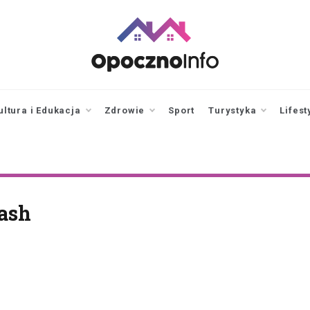
opocznoinfo.pl
informacje z Opoczna i
okolic, Opoczno Online
ultura i Edukacja
Zdrowie
Sport
Turystyka
Lifest
ash