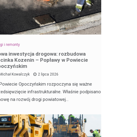
gi i remonty
wa inwestycja drogowa: rozbudowa
cinka Kozenin – Popławy w Powiecie
poczyńskim
Michał Kowalczyk
2 lipca 2026
Powiecie Opoczyńskim rozpoczyna się ważne
zedsięwzięcie infrastrukturalne. Właśnie podpisano
owę na rozwój drogi powiatowej…