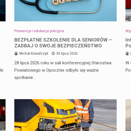
Prewencja i edukacja policyjna
Wyp
BEZPŁATNE SZKOLENIE DLA SENIORÓW –
In
ZADBAJ O SWOJE BEZPIECZEŃSTWO
Po
Michał Kowalczyk
30 lipca 2026
28 lipca 2026 roku w sali konferencyjnej Starostwa
W 
ki
Powiatowego w Opocznie odbyło się ważne
Po
spotkanie…