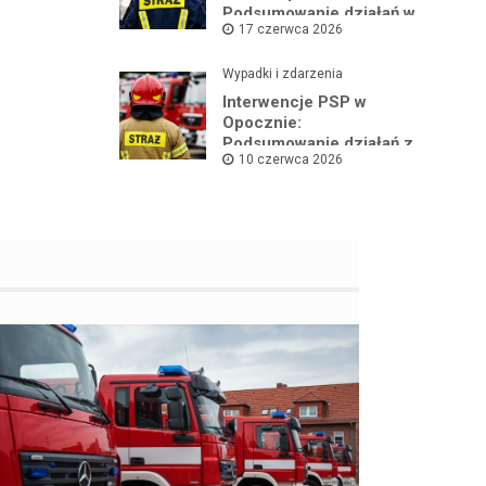
Podsumowanie działań w
17 czerwca 2026
czerwcu 2026
Wypadki i zdarzenia
Interwencje PSP w
Opocznie:
Podsumowanie działań z
10 czerwca 2026
pierwszej połowy
czerwca