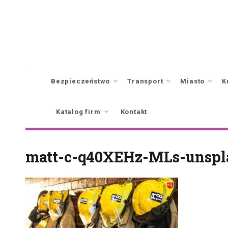
Skip
to
content
Bezpieczeństwo
Transport
Miasto
K
Katalog firm
Kontakt
matt-c-q40XEHz-MLs-unspl