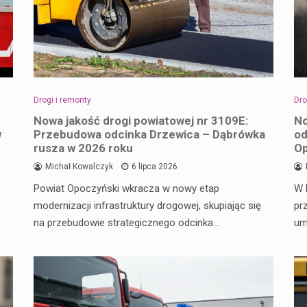
Drogi i remonty
Dro
Nowa jakość drogi powiatowej nr 3109E:
No
w
Przebudowa odcinka Drzewica – Dąbrówka
od
rusza w 2026 roku
O
Michał Kowalczyk
6 lipca 2026
Powiat Opoczyński wkracza w nowy etap
W 
modernizacji infrastruktury drogowej, skupiając się
pr
na przebudowie strategicznego odcinka…
um