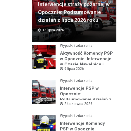
Interwencje straży pożarnej w
Opocznie: Podsumowanie
działań z lipca 2026 roku
15 lipca 2026
Wypadki i zdarzenia
Aktywność Komendy PSP
w Opocznie: Interwencje
w Czasie Nawałnicy i
9 lipca 2026
Pożarów
Wypadki i zdarzenia
Interwencje PSP w
Opocznie:
Podsumowanie działań z
24 czerwca 2026
czerwca 2026 roku
Wypadki i zdarzenia
Interwencje Komendy
PSP w Opocznie: