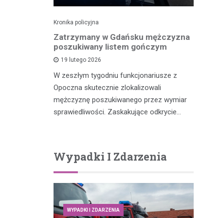
Kronika policyjna
Kro
dek i
Zatrzymany w Gdańsku mężczyzna
Po
zenia w
poszukiwany listem gończym
p
ny przez
19 lutego 2026
W zeszłym tygodniu funkcjonariusze z
W 
Opoczna skutecznie zlokalizowali
fu
m, który
mężczyznę poszukiwanego przez wymiar
po
y potrącił
sprawiedliwości. Zaskakujące odkrycie…
…
Wypadki I Zdarzenia
WYPADKI I ZDARZENIA