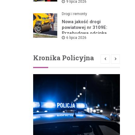
9 lipca 2026
Pożarów
Drogi i remonty
Nowa jakość drogi
powiatowej nr 3109E:
Przebudowa odcinka
6 lipca 2026
Drzewica – Dąbrówka
rusza w 2026 roku
Kronika Policyjna