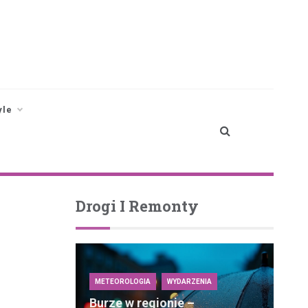
yle
Drogi I Remonty
METEOROLOGIA
WYDARZENIA
Burze w regionie –