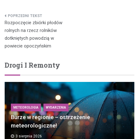
Nawigacja
Rozpoczęcie zbiórki płodów
wpisu
rolnych na rzecz rolników
dotkniętych powodzią w
powiecie opoczyńskim
Drogi I Remonty
METEOROLOGIA
WYDARZENIA
Burze w regionie – ostrzeżenie
meteorologiczne!
3 sierpnia 2026