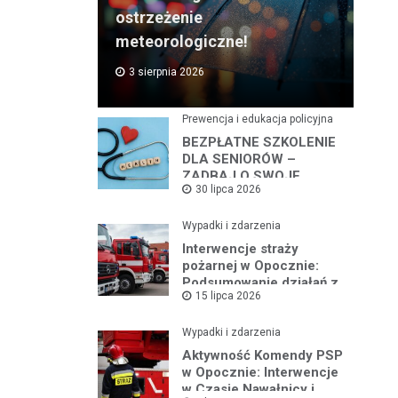
ostrzeżenie
meteorologiczne!
3 sierpnia 2026
Prewencja i edukacja policyjna
BEZPŁATNE SZKOLENIE
DLA SENIORÓW –
ZADBAJ O SWOJE
30 lipca 2026
BEZPIECZEŃSTWO
Wypadki i zdarzenia
Interwencje straży
pożarnej w Opocznie:
Podsumowanie działań z
15 lipca 2026
lipca 2026 roku
Wypadki i zdarzenia
Aktywność Komendy PSP
w Opocznie: Interwencje
w Czasie Nawałnicy i