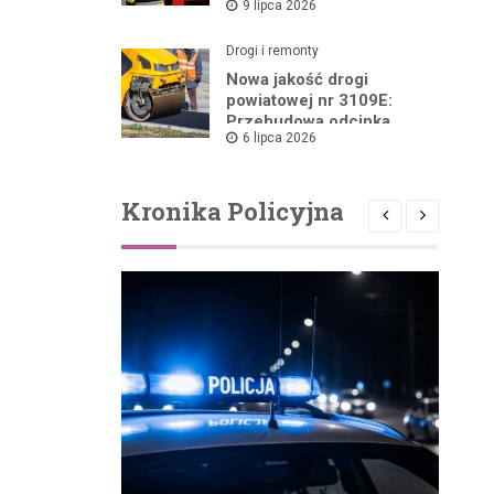
9 lipca 2026
Pożarów
Drogi i remonty
Nowa jakość drogi
powiatowej nr 3109E:
Przebudowa odcinka
6 lipca 2026
Drzewica – Dąbrówka
rusza w 2026 roku
Kronika Policyjna