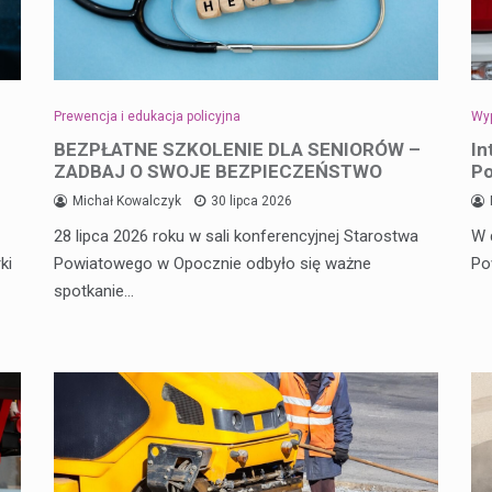
Prewencja i edukacja policyjna
Wyp
BEZPŁATNE SZKOLENIE DLA SENIORÓW –
In
ZADBAJ O SWOJE BEZPIECZEŃSTWO
Po
Michał Kowalczyk
30 lipca 2026
28 lipca 2026 roku w sali konferencyjnej Starostwa
W 
ki
Powiatowego w Opocznie odbyło się ważne
Po
spotkanie…