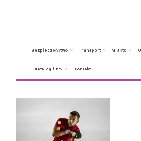
Skip
to
content
Bezpieczeństwo
Transport
Miasto
K
Katalog firm
Kontakt