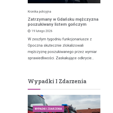
Kronika policyjna
Kro
dek i
Zatrzymany w Gdańsku mężczyzna
Po
zenia w
poszukiwany listem gończym
p
ny przez
19 lutego 2026
W zeszłym tygodniu funkcjonariusze z
W 
Opoczna skutecznie zlokalizowali
fu
m, który
mężczyznę poszukiwanego przez wymiar
po
y potrącił
sprawiedliwości. Zaskakujące odkrycie…
…
Wypadki I Zdarzenia
WYPADKI I ZDARZENIA