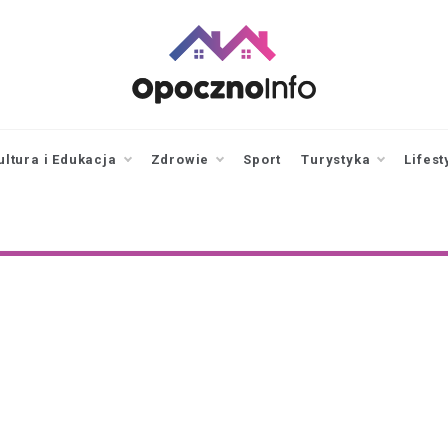
opocznoinfo.pl
informacje z Opoczna i
okolic, Opoczno Online
ultura i Edukacja
Zdrowie
Sport
Turystyka
Lifest