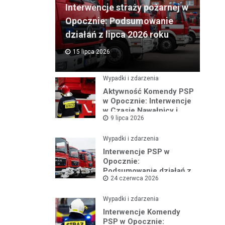
Interwencje straży pożarnej w
Opocznie: Podsumowanie
działań z lipca 2026 roku
15 lipca 2026
Wypadki i zdarzenia
Aktywność Komendy PSP
w Opocznie: Interwencje
w Czasie Nawałnicy i
9 lipca 2026
Pożarów
Wypadki i zdarzenia
Interwencje PSP w
Opocznie:
Podsumowanie działań z
24 czerwca 2026
czerwca 2026 roku
Wypadki i zdarzenia
Interwencje Komendy
PSP w Opocznie: