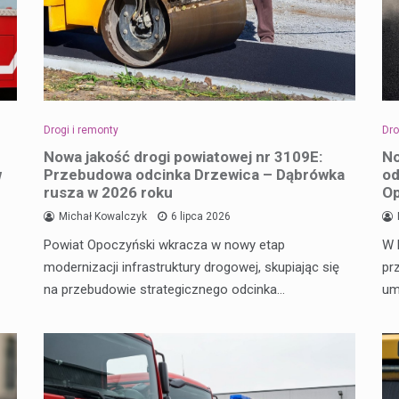
Drogi i remonty
Dro
Nowa jakość drogi powiatowej nr 3109E:
No
w
Przebudowa odcinka Drzewica – Dąbrówka
od
rusza w 2026 roku
O
Michał Kowalczyk
6 lipca 2026
Powiat Opoczyński wkracza w nowy etap
W 
modernizacji infrastruktury drogowej, skupiając się
pr
na przebudowie strategicznego odcinka…
um