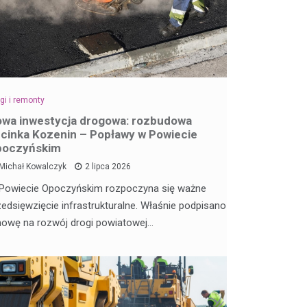
gi i remonty
wa inwestycja drogowa: rozbudowa
cinka Kozenin – Popławy w Powiecie
poczyńskim
Michał Kowalczyk
2 lipca 2026
Powiecie Opoczyńskim rozpoczyna się ważne
zedsięwzięcie infrastrukturalne. Właśnie podpisano
owę na rozwój drogi powiatowej…