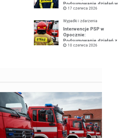
Podsumowanie działań w
17 czerwca 2026
czerwcu 2026
Wypadki i zdarzenia
Interwencje PSP w
Opocznie:
Podsumowanie działań z
10 czerwca 2026
pierwszej połowy
czerwca