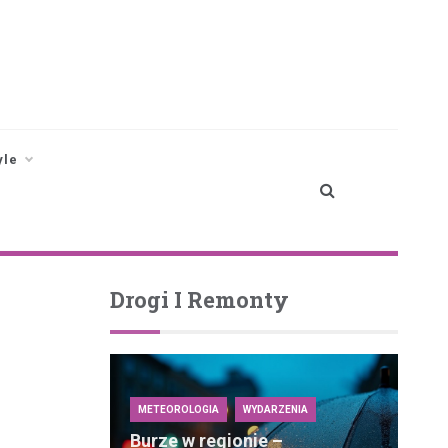
yle
Drogi I Remonty
METEOROLOGIA
WYDARZENIA
Burze w regionie –