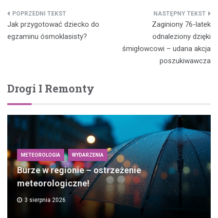
Nawigacja
Jak przygotować dziecko do
Zaginiony 76-latek
wpisu
egzaminu ósmoklasisty?
odnaleziony dzięki
śmigłowcowi – udana akcja
poszukiwawcza
Drogi I Remonty
METEOROLOGIA
WYDARZENIA
Burze w regionie – ostrzeżenie
meteorologiczne!
3 sierpnia 2026