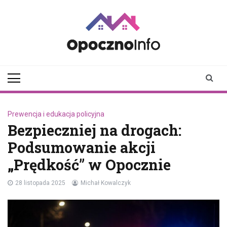
Skip
to
content
opocznoinfo.pl
informacje z Opoczna i
okolic, Opoczno Online
Prewencja i edukacja policyjna
Bezpieczniej na drogach:
Podsumowanie akcji
„Prędkość” w Opocznie
28 listopada 2025
Michał Kowalczyk