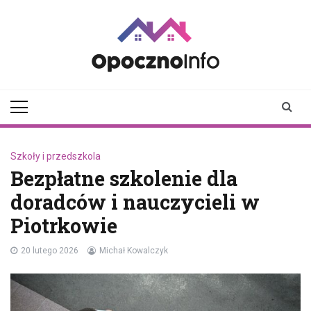
Skip
to
content
opocznoinfo.pl
informacje z Opoczna i
okolic, Opoczno Online
Szkoły i przedszkola
Bezpłatne szkolenie dla
doradców i nauczycieli w
Piotrkowie
20 lutego 2026
Michał Kowalczyk