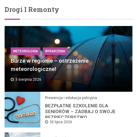
Drogi I Remonty
METEOROLOGIA
WYDARZENIA
Burze w regionie – ostrzeżenie
meteorologiczne!
3 sierpnia 2026
Prewencja i edukacja policyjna
BEZPŁATNE SZKOLENIE DLA
SENIORÓW – ZADBAJ O SWOJE
BEZPIECZEŃSTWO
30 lipca 2026