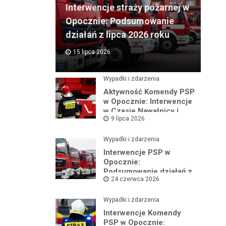
Interwencje straży pożarnej w
Opocznie: Podsumowanie
działań z lipca 2026 roku
15 lipca 2026
Wypadki i zdarzenia
Aktywność Komendy PSP
w Opocznie: Interwencje
w Czasie Nawałnicy i
9 lipca 2026
Pożarów
Wypadki i zdarzenia
Interwencje PSP w
Opocznie:
Podsumowanie działań z
24 czerwca 2026
czerwca 2026 roku
Wypadki i zdarzenia
Interwencje Komendy
PSP w Opocznie: