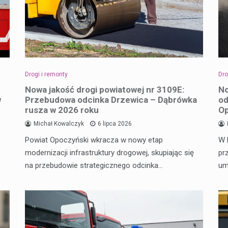
Drogi i remonty
Dro
Nowa jakość drogi powiatowej nr 3109E:
No
w
Przebudowa odcinka Drzewica – Dąbrówka
od
rusza w 2026 roku
O
Michał Kowalczyk
6 lipca 2026
Powiat Opoczyński wkracza w nowy etap
W 
modernizacji infrastruktury drogowej, skupiając się
pr
na przebudowie strategicznego odcinka…
um