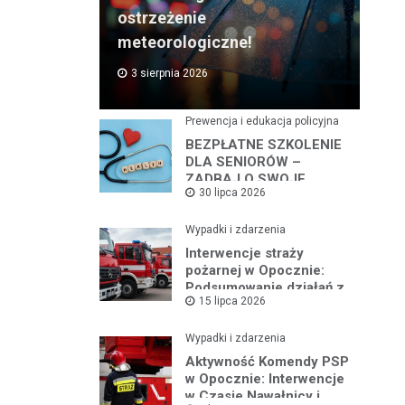
ostrzeżenie
meteorologiczne!
3 sierpnia 2026
Prewencja i edukacja policyjna
BEZPŁATNE SZKOLENIE
DLA SENIORÓW –
ZADBAJ O SWOJE
30 lipca 2026
BEZPIECZEŃSTWO
Wypadki i zdarzenia
Interwencje straży
pożarnej w Opocznie:
Podsumowanie działań z
15 lipca 2026
lipca 2026 roku
Wypadki i zdarzenia
Aktywność Komendy PSP
w Opocznie: Interwencje
w Czasie Nawałnicy i