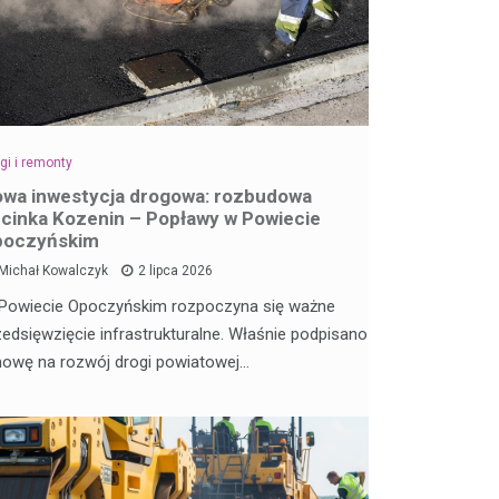
gi i remonty
wa inwestycja drogowa: rozbudowa
cinka Kozenin – Popławy w Powiecie
poczyńskim
Michał Kowalczyk
2 lipca 2026
Powiecie Opoczyńskim rozpoczyna się ważne
zedsięwzięcie infrastrukturalne. Właśnie podpisano
owę na rozwój drogi powiatowej…