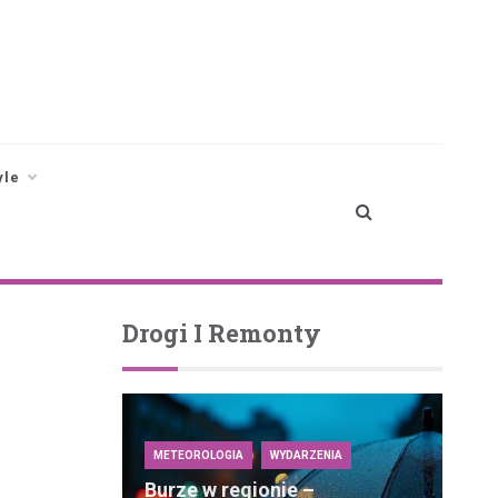
yle
Drogi I Remonty
METEOROLOGIA
WYDARZENIA
Burze w regionie –