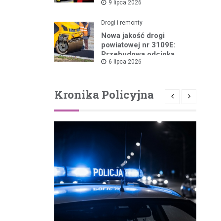
9 lipca 2026
Pożarów
Drogi i remonty
Nowa jakość drogi
powiatowej nr 3109E:
Przebudowa odcinka
6 lipca 2026
Drzewica – Dąbrówka
rusza w 2026 roku
Kronika Policyjna