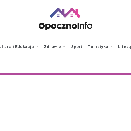
opocznoinfo.pl
informacje z Opoczna i
okolic, Opoczno Online
ultura i Edukacja
Zdrowie
Sport
Turystyka
Lifest