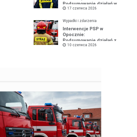
Podsumowanie działań w
17 czerwca 2026
czerwcu 2026
Wypadki i zdarzenia
Interwencje PSP w
Opocznie:
Podsumowanie działań z
10 czerwca 2026
pierwszej połowy
czerwca