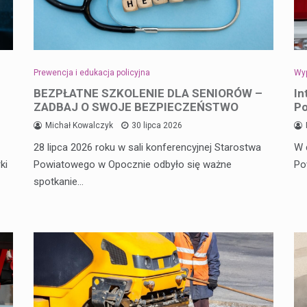
Prewencja i edukacja policyjna
Wyp
BEZPŁATNE SZKOLENIE DLA SENIORÓW –
In
ZADBAJ O SWOJE BEZPIECZEŃSTWO
Po
Michał Kowalczyk
30 lipca 2026
28 lipca 2026 roku w sali konferencyjnej Starostwa
W 
ki
Powiatowego w Opocznie odbyło się ważne
Po
spotkanie…