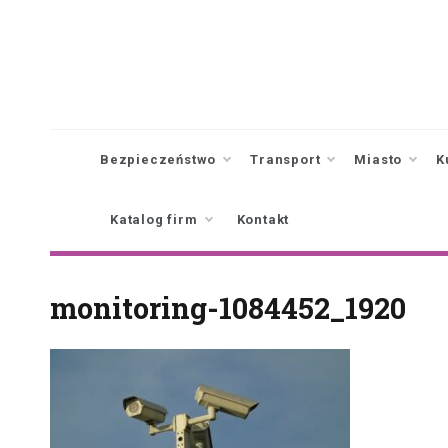
Skip
to
content
Bezpieczeństwo
Transport
Miasto
K
Katalog firm
Kontakt
monitoring-1084452_1920