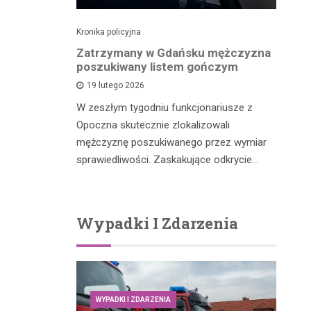
Kronika policyjna
Kro
dek i
Zatrzymany w Gdańsku mężczyzna
Po
zenia w
poszukiwany listem gończym
p
ny przez
19 lutego 2026
W zeszłym tygodniu funkcjonariusze z
W 
Opoczna skutecznie zlokalizowali
fu
m, który
mężczyznę poszukiwanego przez wymiar
po
y potrącił
sprawiedliwości. Zaskakujące odkrycie…
…
Wypadki I Zdarzenia
WYPADKI I ZDARZENIA