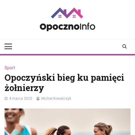
Skip
to
content
opocznoinfo.pl
informacje z Opoczna i
okolic, Opoczno Online
Sport
Opoczyński bieg ku pamięci
żołnierzy
4 marca 2025
Michał Kowalczyk