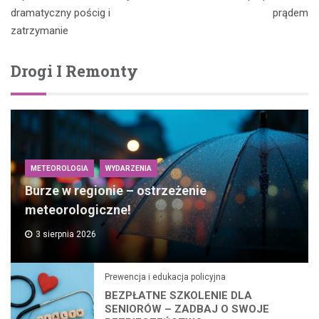
dramatyczny pościg i
prądem
zatrzymanie
Drogi I Remonty
METEOROLOGIA
WYDARZENIA
Burze w regionie – ostrzeżenie
meteorologiczne!
3 sierpnia 2026
Prewencja i edukacja policyjna
BEZPŁATNE SZKOLENIE DLA
SENIORÓW – ZADBAJ O SWOJE