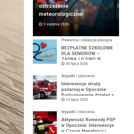
ostrzeżenie
meteorologiczne!
3 sierpnia 2026
Prewencja i edukacja policyjna
BEZPŁATNE SZKOLENIE
DLA SENIORÓW –
ZADBAJ O SWOJE
30 lipca 2026
BEZPIECZEŃSTWO
Wypadki i zdarzenia
Interwencje straży
pożarnej w Opocznie:
Podsumowanie działań z
15 lipca 2026
lipca 2026 roku
Wypadki i zdarzenia
Aktywność Komendy PSP
w Opocznie: Interwencje
w Czasie Nawałnicy i