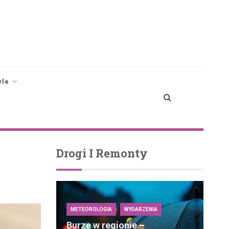
yle
Drogi I Remonty
METEOROLOGIA
WYDARZENIA
Burze w regionie –