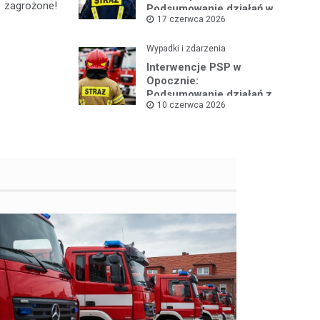
zagrożone!
Podsumowanie działań w
17 czerwca 2026
czerwcu 2026
Wypadki i zdarzenia
Interwencje PSP w
Opocznie:
Podsumowanie działań z
10 czerwca 2026
pierwszej połowy
czerwca