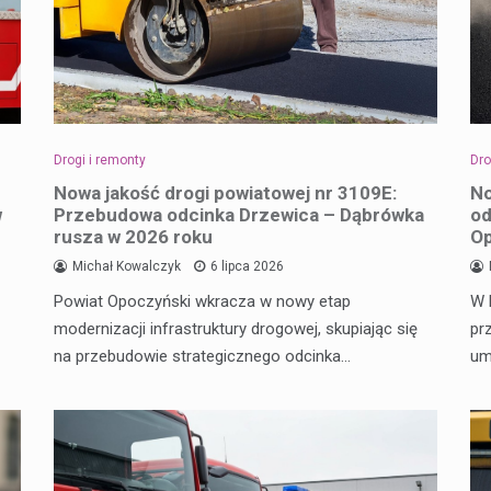
Drogi i remonty
Dro
Nowa jakość drogi powiatowej nr 3109E:
No
w
Przebudowa odcinka Drzewica – Dąbrówka
od
rusza w 2026 roku
O
Michał Kowalczyk
6 lipca 2026
Powiat Opoczyński wkracza w nowy etap
W 
modernizacji infrastruktury drogowej, skupiając się
pr
na przebudowie strategicznego odcinka…
um