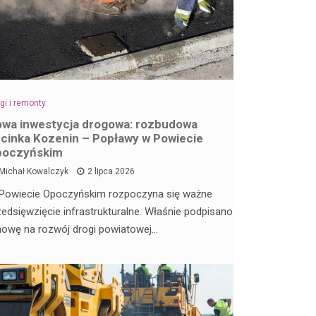
gi i remonty
wa inwestycja drogowa: rozbudowa
cinka Kozenin – Popławy w Powiecie
poczyńskim
Michał Kowalczyk
2 lipca 2026
Powiecie Opoczyńskim rozpoczyna się ważne
zedsięwzięcie infrastrukturalne. Właśnie podpisano
owę na rozwój drogi powiatowej…