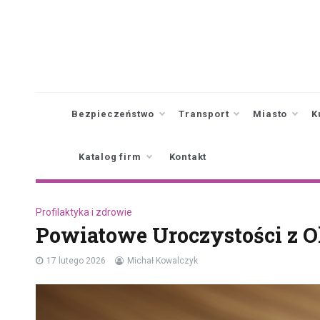
Skip
to
content
Bezpieczeństwo
Transport
Miasto
K
Katalog firm
Kontakt
Profilaktyka i zdrowie
Powiatowe Uroczystości z O
17 lutego 2026
Michał Kowalczyk