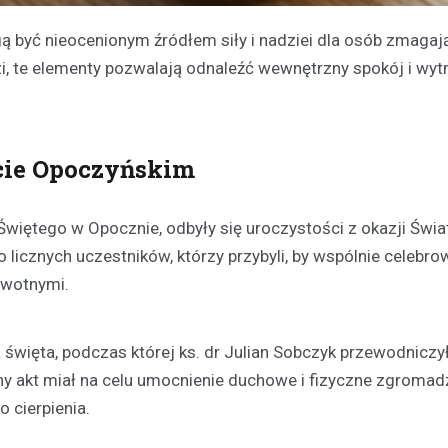
być nieocenionym źródłem siły i nadziei dla osób zmagają
i, te elementy pozwalają odnaleźć wewnętrzny spokój i wyt
cie Opoczyńskim
 Świętego w Opocznie, odbyły się uroczystości z okazji Św
icznych uczestników, którzy przybyli, by wspólnie celebrow
owotnymi.
ęta, podczas której ks. dr Julian Sobczyk przewodniczył li
ny akt miał na celu umocnienie duchowe i fizyczne zgromad
 cierpienia.