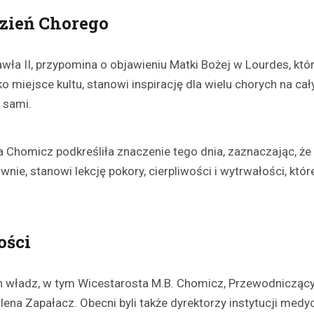
zień Chorego
Kronika policyjna
Kierowca powodujący wypa
a II, przypomina o objawieniu Matki Bożej w Lourdes, któr
uciekający z miejsca zdar
Ujeździe został aresztowa
o miejsce kultu, stanowi inspirację dla wielu chorych na ca
policję
 sami.
16 września 2023
W niedawnym wypadku drogowy
 Chomicz podkreśliła znaczenie tego dnia, zaznaczając, że 
miał miejsce w Ujeździe, kierując
nie, stanowi lekcję pokory, cierpliwości i wytrwałości, któ
79-letnią rowerzystkę w pobliżu
ości
ch władz, w tym Wicestarosta M.B. Chomicz, Przewodnicząc
ena Zapałacz. Obecni byli także dyrektorzy instytucji medy