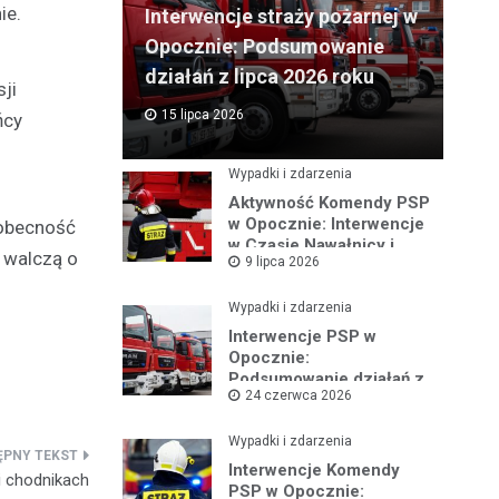
ie.
Interwencje straży pożarnej w
Opocznie: Podsumowanie
działań z lipca 2026 roku
ji
15 lipca 2026
ńcy
Wypadki i zdarzenia
Aktywność Komendy PSP
w Opocznie: Interwencje
 obecność
w Czasie Nawałnicy i
a walczą o
9 lipca 2026
Pożarów
Wypadki i zdarzenia
Interwencje PSP w
Opocznie:
Podsumowanie działań z
24 czerwca 2026
czerwca 2026 roku
Wypadki i zdarzenia
Interwencje Komendy
i chodnikach
PSP w Opocznie: