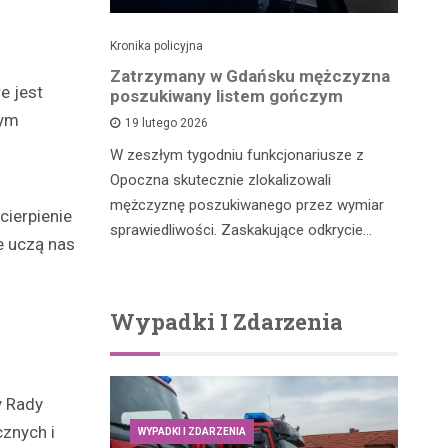
Kronika policyjna
Kro
dek i
Zatrzymany w Gdańsku mężczyzna
Po
e jest
zenia w
poszukiwany listem gończym
p
ny przez
łym
19 lutego 2026
W zeszłym tygodniu funkcjonariusze z
W 
Opoczna skutecznie zlokalizowali
fu
m, który
mężczyznę poszukiwanego przez wymiar
po
cierpienie
y potrącił
sprawiedliwości. Zaskakujące odkrycie…
re uczą nas
…
Wypadki I Zdarzenia
y Rady
cznych i
WYPADKI I ZDARZENIA