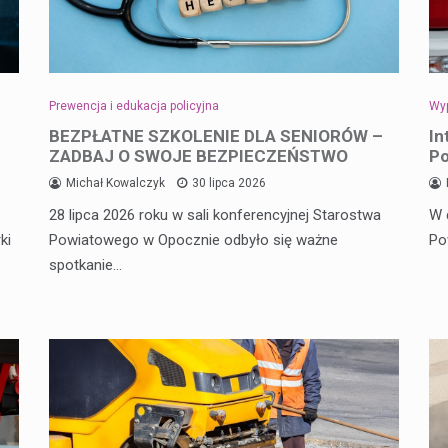
Prewencja i edukacja policyjna
Wyp
BEZPŁATNE SZKOLENIE DLA SENIORÓW –
In
ZADBAJ O SWOJE BEZPIECZEŃSTWO
Po
Michał Kowalczyk
30 lipca 2026
28 lipca 2026 roku w sali konferencyjnej Starostwa
W 
ki
Powiatowego w Opocznie odbyło się ważne
Po
spotkanie…