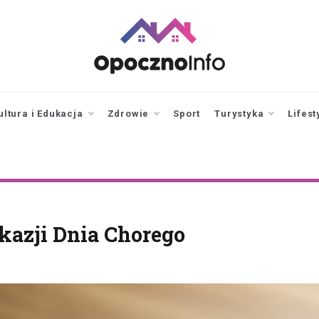
opocznoinfo.pl
informacje z Opoczna i
okolic, Opoczno Online
ultura i Edukacja
Zdrowie
Sport
Turystyka
Lifest
kazji Dnia Chorego