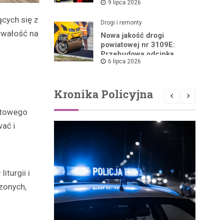
9 lipca 2026
Pożarów
cych się z
Drogi i remonty
rwałość na
Nowa jakość drogi
powiatowej nr 3109E:
Przebudowa odcinka
6 lipca 2026
Drzewica – Dąbrówka
rusza w 2026 roku
Kronika Policyjna
iatowego
ać i
turgii i
zonych,