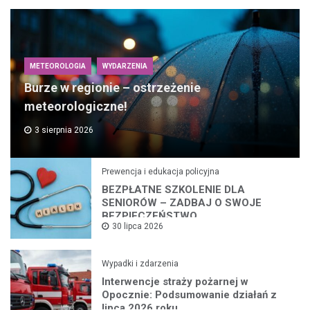
METEOROLOGIA
WYDARZENIA
Burze w regionie – ostrzeżenie
meteorologiczne!
3 sierpnia 2026
Prewencja i edukacja policyjna
BEZPŁATNE SZKOLENIE DLA
SENIORÓW – ZADBAJ O SWOJE
BEZPIECZEŃSTWO
30 lipca 2026
Wypadki i zdarzenia
Interwencje straży pożarnej w
Opocznie: Podsumowanie działań z
lipca 2026 roku