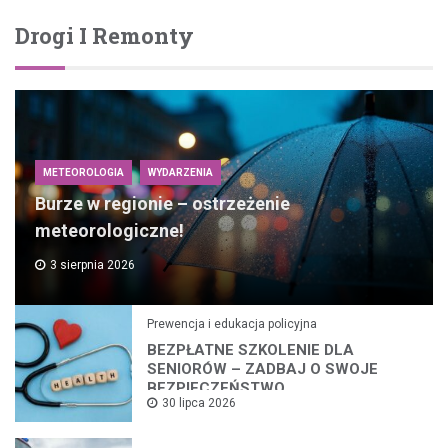
Drogi I Remonty
METEOROLOGIA
WYDARZENIA
Burze w regionie – ostrzeżenie
meteorologiczne!
3 sierpnia 2026
Prewencja i edukacja policyjna
BEZPŁATNE SZKOLENIE DLA
SENIORÓW – ZADBAJ O SWOJE
BEZPIECZEŃSTWO
30 lipca 2026