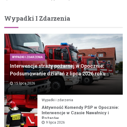
Wypadki I Zdarzenia
WYPADKI I ZDARZENIA
Interwencje straży pożarnej w Opocznie:
Podsumowanie działań z lipca 2026 roku
15 lipca 2026
Wypadki i zdarzenia
Aktywność Komendy PSP w Opocznie:
Interwencje w Czasie Nawałnicy i
Pożarów
9 lipca 2026