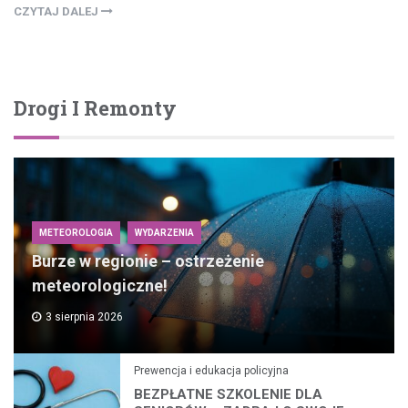
CZYTAJ DALEJ
Drogi I Remonty
METEOROLOGIA
WYDARZENIA
Burze w regionie – ostrzeżenie
meteorologiczne!
3 sierpnia 2026
Prewencja i edukacja policyjna
BEZPŁATNE SZKOLENIE DLA