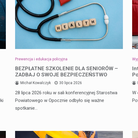
Prewencja i edukacja policyjna
Wyp
BEZPŁATNE SZKOLENIE DLA SENIORÓW –
In
ZADBAJ O SWOJE BEZPIECZEŃSTWO
Po
Michał Kowalczyk
30 lipca 2026
28 lipca 2026 roku w sali konferencyjnej Starostwa
W 
ki
Powiatowego w Opocznie odbyło się ważne
Po
spotkanie…