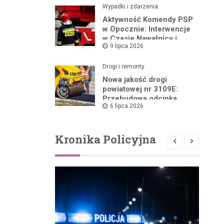
Wypadki i zdarzenia
Aktywność Komendy PSP
w Opocznie: Interwencje
w Czasie Nawałnicy i
9 lipca 2026
Pożarów
Drogi i remonty
Nowa jakość drogi
powiatowej nr 3109E:
Przebudowa odcinka
6 lipca 2026
Drzewica – Dąbrówka
rusza w 2026 roku
Kronika Policyjna