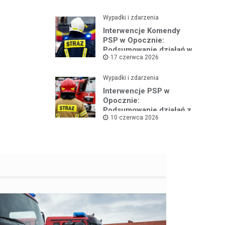
Wypadki i zdarzenia
Interwencje Komendy
PSP w Opocznie:
Podsumowanie działań w
17 czerwca 2026
czerwcu 2026
Wypadki i zdarzenia
Interwencje PSP w
Opocznie:
Podsumowanie działań z
10 czerwca 2026
pierwszej połowy
czerwca