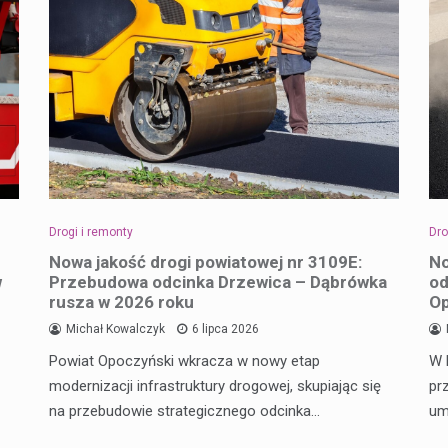
Drogi i remonty
Dro
Nowa jakość drogi powiatowej nr 3109E:
No
w
Przebudowa odcinka Drzewica – Dąbrówka
od
rusza w 2026 roku
O
Michał Kowalczyk
6 lipca 2026
Powiat Opoczyński wkracza w nowy etap
W 
modernizacji infrastruktury drogowej, skupiając się
pr
na przebudowie strategicznego odcinka…
um