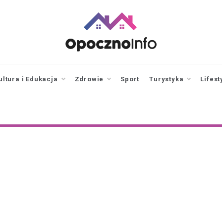
opocznoinfo.pl
informacje z Opoczna i
okolic, Opoczno Online
ultura i Edukacja
Zdrowie
Sport
Turystyka
Lifest