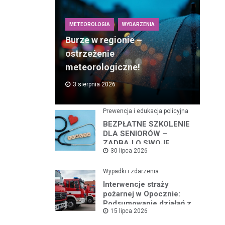
METEOROLOGIA
WYDARZENIA
Burze w regionie –
ostrzeżenie
meteorologiczne!
3 sierpnia 2026
Prewencja i edukacja policyjna
BEZPŁATNE SZKOLENIE
DLA SENIORÓW –
ZADBAJ O SWOJE
30 lipca 2026
BEZPIECZEŃSTWO
Wypadki i zdarzenia
Interwencje straży
pożarnej w Opocznie:
Podsumowanie działań z
15 lipca 2026
lipca 2026 roku