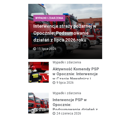
WYPADKI I ZDARZENIA
Interwencje straży pożarnej w
Opocznie: Podsumowanie
działań z lipca 2026 roku
15 lipca 2026
Wypadki i zdarzenia
Aktywność Komendy PSP
w Opocznie: Interwencje
w Czasie Nawałnicy i
9 lipca 2026
Pożarów
Wypadki i zdarzenia
Interwencje PSP w
Opocznie:
Podsumowanie działań z
24 czerwca 2026
czerwca 2026 roku