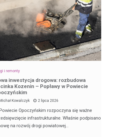
gi i remonty
wa inwestycja drogowa: rozbudowa
cinka Kozenin – Popławy w Powiecie
poczyńskim
Michał Kowalczyk
2 lipca 2026
Powiecie Opoczyńskim rozpoczyna się ważne
zedsięwzięcie infrastrukturalne. Właśnie podpisano
owę na rozwój drogi powiatowej…