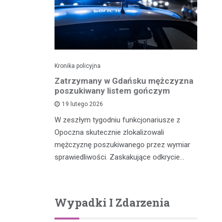
Kronika policyjna
Kro
dek i
Zatrzymany w Gdańsku mężczyzna
Po
zenia w
poszukiwany listem gończym
p
ny przez
19 lutego 2026
W zeszłym tygodniu funkcjonariusze z
W 
Opoczna skutecznie zlokalizowali
fu
m, który
mężczyznę poszukiwanego przez wymiar
po
y potrącił
sprawiedliwości. Zaskakujące odkrycie…
…
Wypadki I Zdarzenia