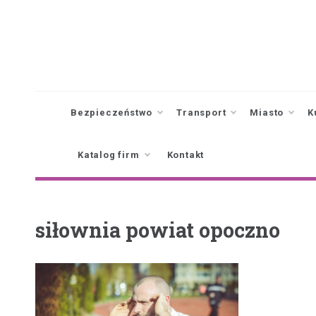
Skip
to
content
Bezpieczeństwo
Transport
Miasto
K
Katalog firm
Kontakt
siłownia powiat opoczno