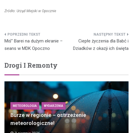
Źródło: Urząd Miejski w Opocznie
Nawigacja
Miś” Barei na dużym ekranie –
Ciepłe życzenia dla Babć i
wpisu
seans w MDK Opoczno
Dziadków z okazji ich święta
Drogi I Remonty
METEOROLOGIA
WYDARZENIA
Burze w regionie – ostrzeżenie
meteorologiczne!