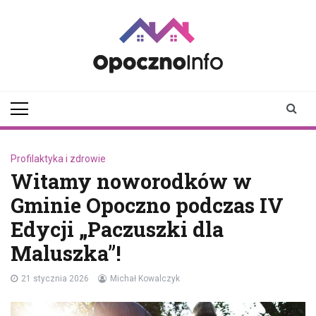
Skip
to
content
opocznoinfo.pl
informacje z Opoczna i
okolic, Opoczno Online
Profilaktyka i zdrowie
Witamy noworodków w
Gminie Opoczno podczas IV
Edycji „Paczuszki dla
Maluszka”!
21 stycznia 2026
Michał Kowalczyk