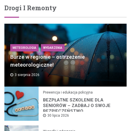
Drogi I Remonty
METEOROLOGIA
WYDARZENIA
Burze w regionie – ostrzeżenie
meteorologiczne!
3 sierpnia 2026
Prewencja i edukacja policyjna
BEZPŁATNE SZKOLENIE DLA
SENIORÓW – ZADBAJ O SWOJE
BEZPIECZEŃSTWO
30 lipca 2026