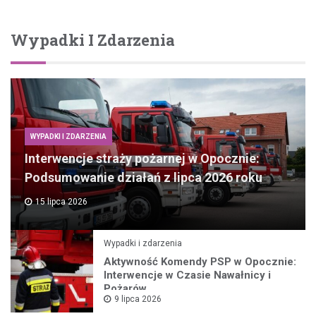
Wypadki I Zdarzenia
WYPADKI I ZDARZENIA
Interwencje straży pożarnej w Opocznie:
Podsumowanie działań z lipca 2026 roku
15 lipca 2026
Wypadki i zdarzenia
Aktywność Komendy PSP w Opocznie:
Interwencje w Czasie Nawałnicy i
Pożarów
9 lipca 2026