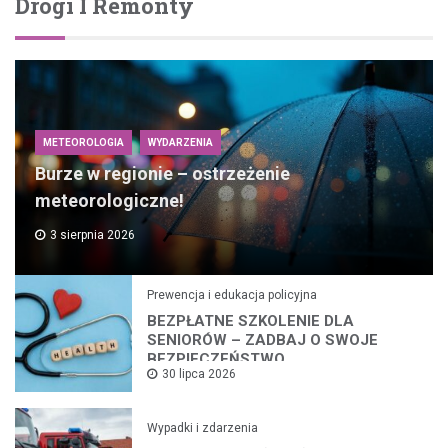
Drogi I Remonty
METEOROLOGIA
WYDARZENIA
Burze w regionie – ostrzeżenie
meteorologiczne!
3 sierpnia 2026
Prewencja i edukacja policyjna
BEZPŁATNE SZKOLENIE DLA
SENIORÓW – ZADBAJ O SWOJE
BEZPIECZEŃSTWO
30 lipca 2026
Wypadki i zdarzenia