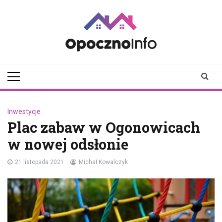
Skip
to
content
opocznoinfo.pl
informacje z Opoczna i
okolic, Opoczno Online
Inwestycje
Plac zabaw w Ogonowicach
w nowej odsłonie
21 listopada 2021
Michał Kowalczyk