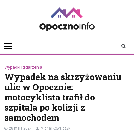
Skip
to
content
opocznoinfo.pl
informacje z Opoczna i
okolic, Opoczno Online
Wypadki i zdarzenia
Wypadek na skrzyżowaniu
ulic w Opocznie:
motocyklista trafił do
szpitala po kolizji z
samochodem
28 maja 2024
Michał Kowalczyk