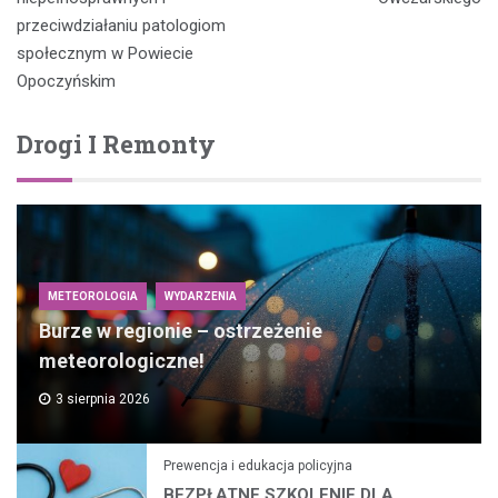
przeciwdziałaniu patologiom
społecznym w Powiecie
Opoczyńskim
Drogi I Remonty
METEOROLOGIA
WYDARZENIA
Burze w regionie – ostrzeżenie
meteorologiczne!
3 sierpnia 2026
Prewencja i edukacja policyjna
BEZPŁATNE SZKOLENIE DLA