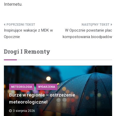
Internetu.
Nawigacja
Inspirujące wakacje z MDK w
W Opocznie powstanie plac
wpisu
Opocznie
kompostowania bioodpadów
Drogi I Remonty
METEOROLOGIA
WYDARZENIA
Burze w regionie – ostrzeżenie
meteorologiczne!
3 sierpnia 2026