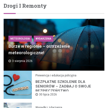
Drogi I Remonty
METEOROLOGIA
WYDARZENIA
Burze w regionie – ostrzeżenie
meteorologiczne!
3 sierpnia 2026
Prewencja i edukacja policyjna
BEZPŁATNE SZKOLENIE DLA
SENIORÓW – ZADBAJ O SWOJE
BEZPIECZEŃSTWO
30 lipca 2026
Wypadki i zdarzenia