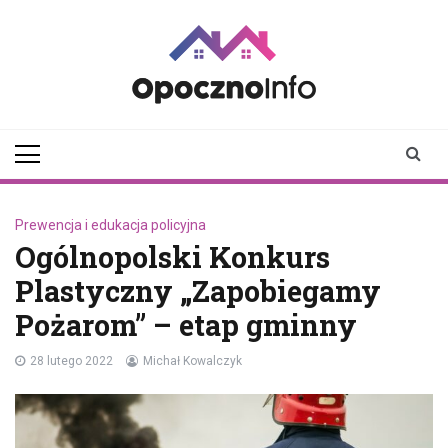
Skip
to
content
opocznoinfo.pl
informacje z Opoczna i
okolic, Opoczno Online
Prewencja i edukacja policyjna
Ogólnopolski Konkurs
Plastyczny „Zapobiegamy
Pożarom” – etap gminny
28 lutego 2022
Michał Kowalczyk