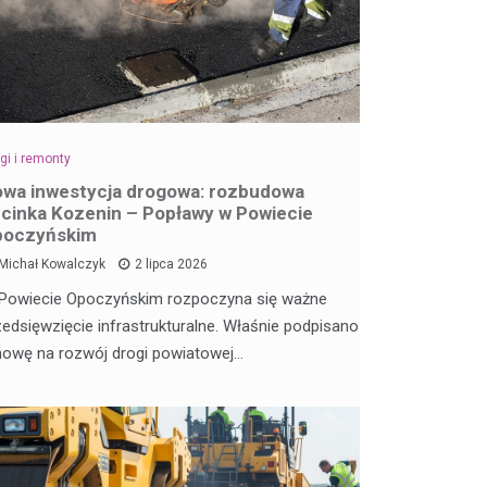
gi i remonty
wa inwestycja drogowa: rozbudowa
cinka Kozenin – Popławy w Powiecie
poczyńskim
Michał Kowalczyk
2 lipca 2026
Powiecie Opoczyńskim rozpoczyna się ważne
zedsięwzięcie infrastrukturalne. Właśnie podpisano
owę na rozwój drogi powiatowej…