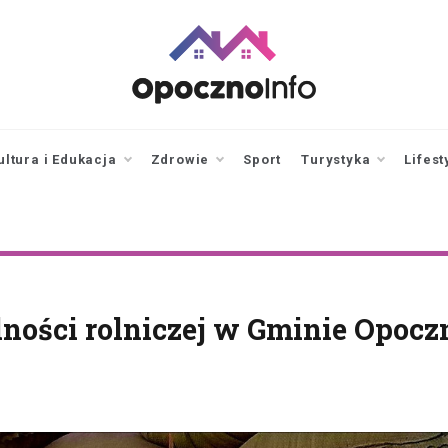
opocznoinfo.pl
informacje z Opoczna i
okolic, Opoczno Online
ultura i Edukacja
Zdrowie
Sport
Turystyka
Lifest
ności rolniczej w Gminie Opoczn