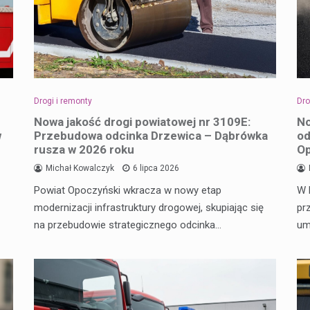
Drogi i remonty
Dro
Nowa jakość drogi powiatowej nr 3109E:
No
w
Przebudowa odcinka Drzewica – Dąbrówka
od
rusza w 2026 roku
O
Michał Kowalczyk
6 lipca 2026
Powiat Opoczyński wkracza w nowy etap
W 
modernizacji infrastruktury drogowej, skupiając się
pr
na przebudowie strategicznego odcinka…
um