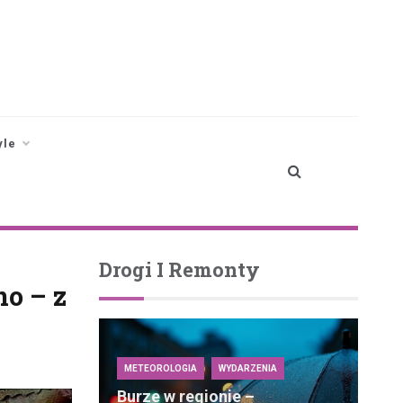
yle
Drogi I Remonty
o – z
METEOROLOGIA
WYDARZENIA
Burze w regionie –