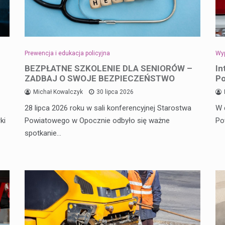
Prewencja i edukacja policyjna
Wyp
BEZPŁATNE SZKOLENIE DLA SENIORÓW –
In
ZADBAJ O SWOJE BEZPIECZEŃSTWO
Po
Michał Kowalczyk
30 lipca 2026
28 lipca 2026 roku w sali konferencyjnej Starostwa
W 
ki
Powiatowego w Opocznie odbyło się ważne
Po
spotkanie…