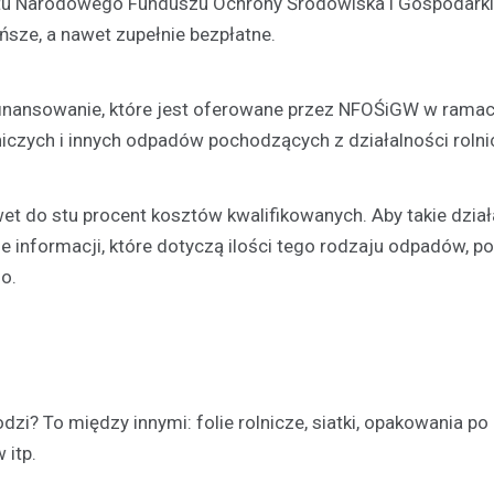
żetu Narodowego Funduszu Ochrony Środowiska i Gospodark
ńsze, a nawet zupełnie bezpłatne.
Kronika policyjna
Kierowca powodujący wypa
uciekający z miejsca zdar
finansowanie, które jest oferowane przez NFOŚiGW w rama
Ujeździe został aresztowa
iczych i innych odpadów pochodzących z działalności rolnic
policję
16 września 2023
 do stu procent kosztów kwalifikowanych. Aby takie dział
W niedawnym wypadku drogowy
miał miejsce w Ujeździe, kierując
ie informacji, które dotyczą ilości tego rodzaju odpadów, p
79-letnią rowerzystkę w pobliżu
o.
odzi? To między innymi: folie rolnicze, siatki, opakowania p
 itp.