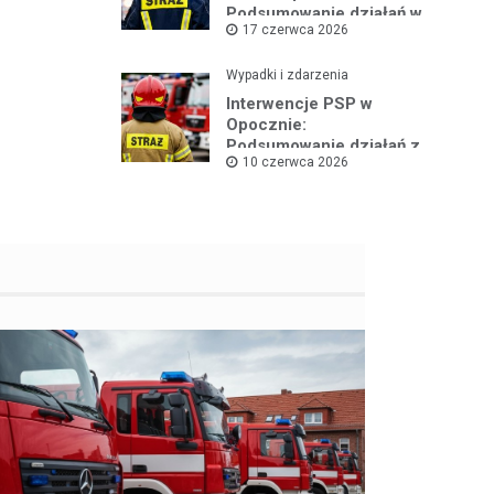
Podsumowanie działań w
17 czerwca 2026
czerwcu 2026
Wypadki i zdarzenia
Interwencje PSP w
Opocznie:
Podsumowanie działań z
10 czerwca 2026
pierwszej połowy
czerwca