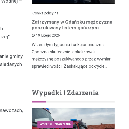
i Wodnej –
Kronika policyjna
Kro
dek i
Zatrzymany w Gdańsku mężczyzna
Po
zenia w
poszukiwany listem gończym
p
ch
ny przez
19 lutego 2026
zej”.
W zeszłym tygodniu funkcjonariusze z
W 
Opoczna skutecznie zlokalizowali
fu
anie gminy
m, który
mężczyznę poszukiwanego przez wymiar
po
y potrącił
osiadanych
sprawiedliwości. Zaskakujące odkrycie…
…
Wypadki I Zdarzenia
o nawozach,
WYPADKI I ZDARZENIA