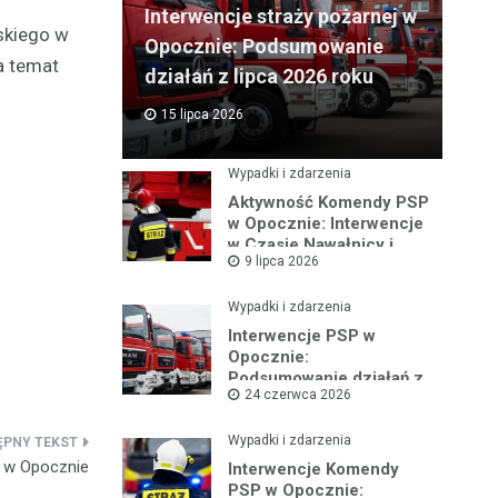
Interwencje straży pożarnej w
skiego w
Opocznie: Podsumowanie
a temat
działań z lipca 2026 roku
15 lipca 2026
Wypadki i zdarzenia
Aktywność Komendy PSP
w Opocznie: Interwencje
w Czasie Nawałnicy i
9 lipca 2026
Pożarów
Wypadki i zdarzenia
Interwencje PSP w
Opocznie:
Podsumowanie działań z
24 czerwca 2026
czerwca 2026 roku
Wypadki i zdarzenia
i w Opocznie
Interwencje Komendy
PSP w Opocznie: