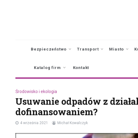
Skip
to
content
Bezpieczeństwo
Transport
Miasto
K
Katalog firm
Kontakt
Środowisko i ekologia
Usuwanie odpadów z działal
dofinansowaniem?
4 września 2021
Michał Kowalczyk