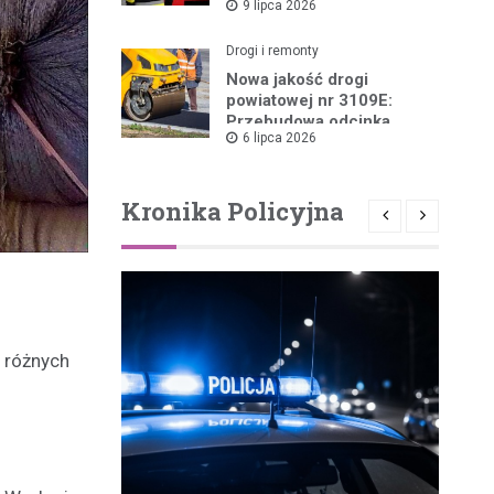
9 lipca 2026
Pożarów
Drogi i remonty
Nowa jakość drogi
powiatowej nr 3109E:
Przebudowa odcinka
6 lipca 2026
Drzewica – Dąbrówka
rusza w 2026 roku
Kronika Policyjna
i różnych