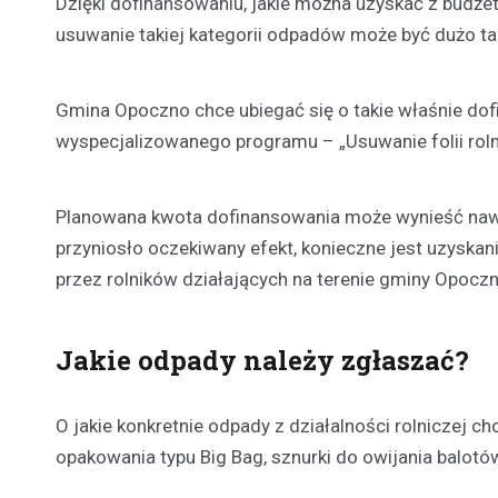
Dzięki dofinansowaniu, jakie można uzyskać z bud
usuwanie takiej kategorii odpadów może być dużo ta
Gmina Opoczno chce ubiegać się o takie właśnie do
wyspecjalizowanego programu – „Usuwanie folii roln
Planowana kwota dofinansowania może wynieść nawet
przyniosło oczekiwany efekt, konieczne jest uzyskan
przez rolników działających na terenie gminy Opoczn
Jakie odpady należy zgłaszać?
O jakie konkretnie odpady z działalności rolniczej ch
opakowania typu Big Bag, sznurki do owijania balotów