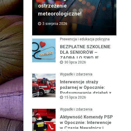
ostrzeżenie
meteorologiczne!
3 sierpnia 2026
Prewencja i edukacja policyjna
BEZPŁATNE SZKOLENIE
DLA SENIORÓW –
ZADBAJ O SWOJE
30 lipca 2026
BEZPIECZEŃSTWO
Wypadki i zdarzenia
Interwencje straży
pożarnej w Opocznie:
Podsumowanie działań z
15 lipca 2026
lipca 2026 roku
Wypadki i zdarzenia
Aktywność Komendy PSP
w Opocznie: Interwencje
w Czasie Nawałnicy i